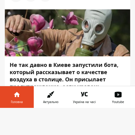
Не так давно в Киеве
запустили бота,
который рассказывает о качестве
воздуха в столице
. Он присылает
предупреждение, если уровень
загрязнения высок и есть риски для
здоровья. За короткий промежуток
Головна
Актуально
Україна на часі
Youtube
времени на данный сервис
Інформатор у
подписалось более 12 000 человек.
Завантажити
телефоні
👉
Специальный бот «Индекс качества
воздуха в Киеве» работает в
Telegram
. В