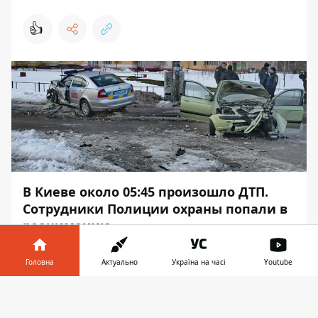
👍
В Киеве около 05:45 произошло ДТП.
Сотрудники Полиции охраны попали в
реанимацию.
Автомобили столкнулись на перекрестке
Головна
Актуально
Україна на часі
Youtube
улиц Жмаченко и Курнатовского. Hyundai
Getz влетел в Skoda Octavia. Вторая
Інформатор у
Завантажити
машина принадлежит Полиции охраны
телефоні
👉