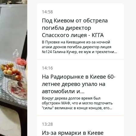
14:58
Под Киевом от обстрела
погибла директор
Спасского лицея - КГГА
В Пуховке на Киевщине из-за ночной
атаки дронов погибла директор лицея
№124 Галина Кучер, ее муж и трехлетний
внук
14:16
На Радиорынке в Киеве 60-
летнее дерево упало на
автомобили и
травмировало человека -
Вокруг дерева долгое время был
обустроен МАФ, что и могло подточить
подробности
"силы" великана: в конце концов, его
корневая система не выдержала, и ствол
перекрыл проезжую часть улицы
13:28
Из-за ярмарки в Киеве