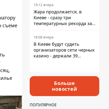
19:12 вчера
Жара продолжается, в
матору
Киеве - сразу три
температурных рекорда за
о съеме
день
18:08 вчера
В Киеве будут судить
организаторов сети черных
ть
казино - держали 39
заведений
т
сяц,
жилье
Больше
новостей
ПОПУЛЯРНОЕ