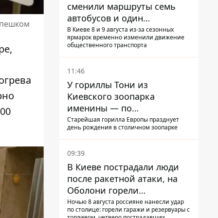
сменили маршруты семь
автобусов и один
т пешком
троллейбус
В Киеве 8 и 9 августа из-за сезонных
ярмарок временно изменили движение
общественного транспорта
ре,
11:46
зогрева
У гориллы Тони из
рно
Киевского зоопарка
именины — по
500
человеческим меркам ему
Старейшая горилла Европы празднует
день рождения в столичном зоопарке
уже больше 90 лет
09:39
В Киеве пострадали люди
после ракетной атаки, на
Оболони горели
резервуары с топливом
Ночью 8 августа россияне нанесли удар
по столице: горели гаражи и резервуары с
топливом, четверо пострадавших