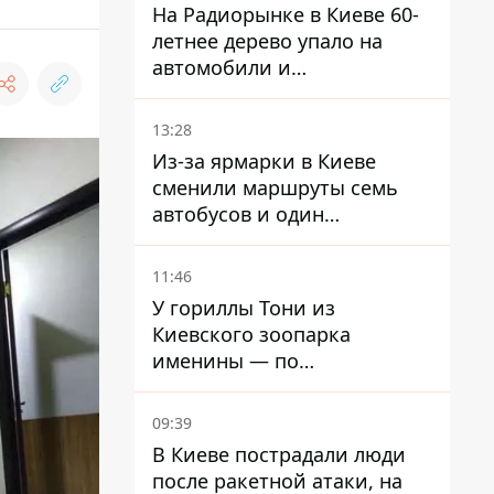
На Радиорынке в Киеве 60-
летнее дерево упало на
автомобили и
травмировало человека -
подробности
13:28
Из-за ярмарки в Киеве
сменили маршруты семь
автобусов и один
троллейбус
11:46
У гориллы Тони из
Киевского зоопарка
именины — по
человеческим меркам ему
уже больше 90 лет
09:39
В Киеве пострадали люди
после ракетной атаки, на