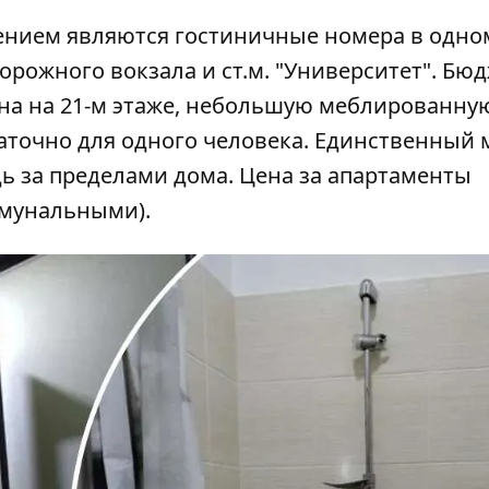
нием являются гостиничные номера в одно
рожного вокзала и ст.м. "Университет". Бю
кна на 21-м этаже, небольшую меблированну
таточно для одного человека. Единственный 
дь за пределами дома. Цена за апартаменты
оммунальными).