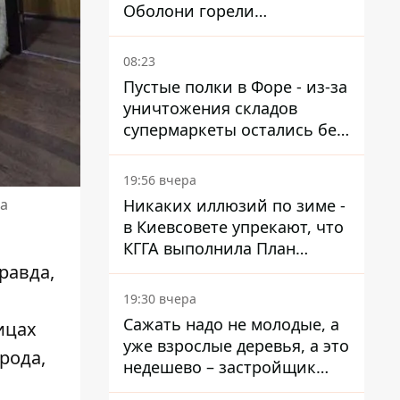
Оболони горели
резервуары с топливом
08:23
Пустые полки в Форе - из-за
уничтожения складов
супермаркеты остались без
ассортимента
19:56 вчера
Никаких иллюзий по зиме -
на
в Киевсовете упрекают, что
КГГА выполнила План
устойчивости на 20%
равда,
19:30 вчера
Сажать надо не молодые, а
ицах
уже взрослые деревья, а это
рода,
недешево – застройщик
Никонов