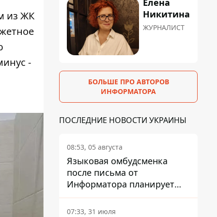
Елена
Никитина
м из ЖК
ЖУРНАЛИСТ
джетное
ю
минус -
БОЛЬШЕ ПРО АВТОРОВ
ИНФОРМАТОРА
ПОСЛЕДНИЕ НОВОСТИ УКРАИНЫ
08:53, 05 августа
Языковая омбудсменка
после письма от
Информатора планирует
наказать компанию-
подрядчика ПриватБанка
07:33, 31 июля