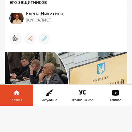
его защитников
Елена Никитина
ЖУРНАЛИСТ
👍
Главная
Актуально
Україна на часі
Youtube
Информатор в
Скачать
телефоне
👉
Александра Маркушина освободили из-под