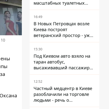
масштабных туалетных
схем с фиктивным домом
16:49
В Новых Петровцах возле
Киева построят
ветеранский простор - уже
 10
нашли проектанта
15:30
Под Киевом авто взяло на
нены
таран автобус,
ипы
высаживавший пассажиров
на остановке - пассажир в
за
больнице
12:52
Частный медцентр в Киеве
разоблачили на торговле
 Оксана
людьми - речь о
суррогатном материнстве