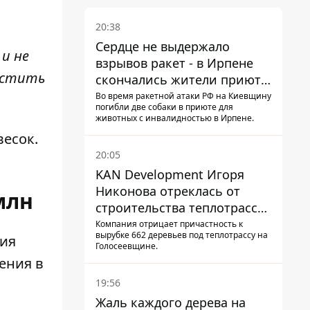
20:38
Сердце не выдержало
и не
взрывов ракет - в Ирпене
естить
скончались жители приюта
для собак с инвалидностью
Во время ракетной атаки РФ на Киевщину
погибли две собаки в приюте для
животных с инвалидностью в Ирпене.
есок.
20:05
KAN Development Игоря
Никонова отреклась от
млн
строительства теплотрассы
на Теремках
Компания отрицает причастность к
вырубке 662 деревьев под теплотрассу на
тия
Голосеевщине.
щения
в
19:56
Жаль каждого дерева на