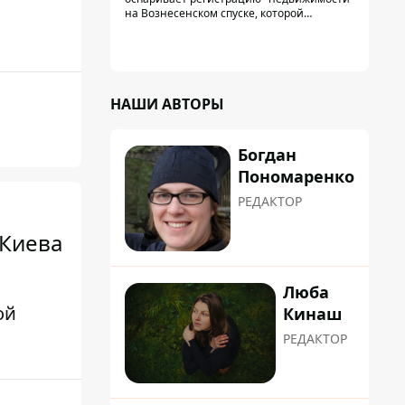
на Вознесенском спуске, которой
физически никогда не существовало: под
нее, вероятно, планировали позже
получить "в обслуживание" земельный
участок
НАШИ АВТОРЫ
Богдан
Пономаренко
РЕДАКТОР
 Киева
Люба
ой
Кинаш
РЕДАКТОР