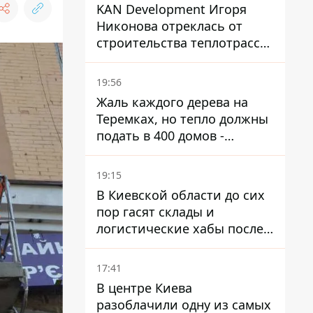
KAN Development Игоря
Никонова отреклась от
строительства теплотрассы
на Теремках
19:56
Жаль каждого дерева на
Теремках, но тепло должны
подать в 400 домов -
депутат Киевсовета
19:15
В Киевской области до сих
пор гасят склады и
логистические хабы после
прилетов ракет - ГСЧС
17:41
В центре Киева
разоблачили одну из самых