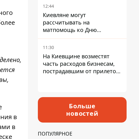
12:44
ного
Киевляне могут
более
рассчитывать на
матпомощь ко Дню
независимости - кому ее
дадут
11:30
На Киевщине возместят
делено,
часть расходов бизнесам,
ается
пострадавшим от прилетов
ракет
вы,
Больше
е
новостей
ения в
ами в
ПОПУЛЯРНОЕ
еске