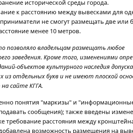
ранение исторической среды города.
вание к расстоянию между вывесками для од
дприниматели не смогут размещать две или 
асстояние менее 10 метров.
что позволяло владельцам размещать любое
его заведения. Кроме того, изменениями опре
даний-объектов культурного наследия допуск
х из отдельных букв и не имеют плоской осно
на сайте КГГА.
менно понятия "маркизы" и "информационны
 подавать сообщения); также введены измен
же требование расстояния между кронштейн
добавлена ​​возможность размещения на выв