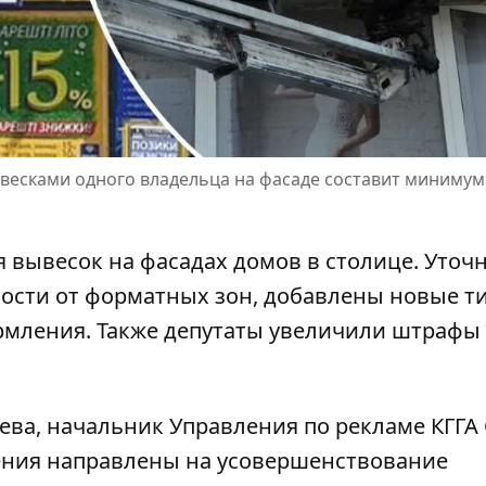
есками одного владельца на фасаде составит минимум
я вывесок
на фасадах домов в столице. Уточ
ости от форматных зон, добавлены новые т
мления. Также депутаты увеличили штрафы 
ва, начальник Управления по рекламе КГГА
ения направлены на
усовершенствование