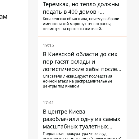
Теремках, но тепло должны
подать в 400 домов -
нам
депутат Киевсовета
Ковалевская объяснила, почему выбрали
именно такой маршрут теплотрассы,
несмотря на протесты жителей.
19:15
В Киевской области до сих
пор гасят склады и
логистические хабы после
прилетов ракет - ГСЧС
Спасатели ликвидируют последствия
ночной атаки на распределительные
центры под Киевом
17:41
В центре Киева
разоблачили одну из самых
масштабных туалетных
схем с фиктивным домом
Подольская прокуратура через суд
оспаривает регистрацию "недвижимости"