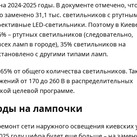
а 2024-2025 годы. В документе отмечено, что
о заменено 31,1 тыс. светильников
с ртутны
ективные LED-светильники. Поэтому в Киев
,6% – ртутных светильников (следовательно,
сех ламп в городе), 35% светильников на
становлено с другими типами ламп.
я 65% от общего количества светильников. Та
ений от 170 до 260 В в распределительных
ской целевой программе.
ды на лампочки
ремонт сети наружного освещения киевских 
2025 году цифра будет еще больше – на замен