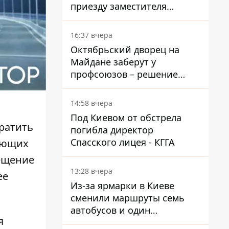
приезду заместителя
Кличко - начался диалог
16:37 вчера
Октябрьский дворец на
Майдане заберут у
профсоюзов – решение
Хозяйственного суда
14:58 вчера
Под Киевом от обстрела
ратить
погибла директор
Спасского лицея - КГГА
тающих
вещение
13:28 вчера
ее
Из-за ярмарки в Киеве
сменили маршруты семь
автобусов и один
я
троллейбус