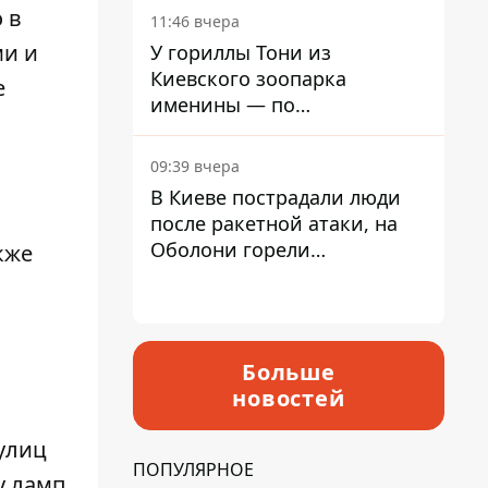
 в
11:46 вчера
ми и
У гориллы Тони из
Киевского зоопарка
е
именины — по
человеческим меркам ему
уже больше 90 лет
09:39 вчера
В Киеве пострадали люди
после ракетной атаки, на
Оболони горели
кже
резервуары с топливом
Больше
новостей
улиц
ПОПУЛЯРНОЕ
у ламп