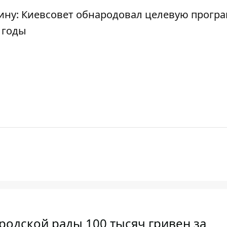
ину: Киевсовет обнародовал целевую прогр
 годы
родской рады 100 тысяч гривен за