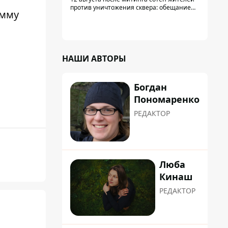
против уничтожения сквера: обещание
амму
не возобновлять работы дал лично
заместитель Кличко, Петр Пантелеев,
прибывший наладить коммуникацию
НАШИ АВТОРЫ
Богдан
Пономаренко
РЕДАКТОР
Люба
Кинаш
РЕДАКТОР