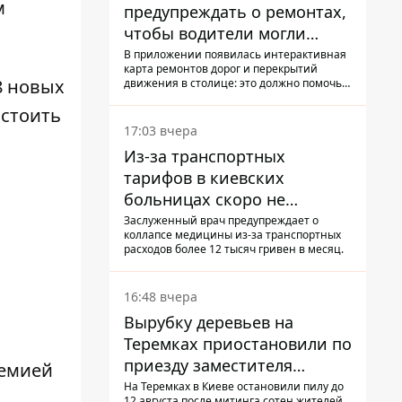
м
предупреждать о ремонтах,
чтобы водители могли
избегать участков с
В приложении появилась интерактивная
карта ремонтов дорог и перекрытий
пробками
8 новых
движения в столице: это должно помочь
водителям сформировать маршруты
 стоить
движения таким образом, чтобы не
попасть в пробку
17:03 вчера
Из-за транспортных
тарифов в киевских
больницах скоро не
останется медсестер и
Заслуженный врач предупреждает о
коллапсе медицины из-за транспортных
санитарок - профессор
расходов более 12 тысяч гривен в месяц.
Голубовская
16:48 вчера
Вырубку деревьев на
Теремках приостановили по
приезду заместителя
демией
Кличко - начался диалог
На Теремках в Киеве остановили пилу до
12 августа после митинга сотен жителей