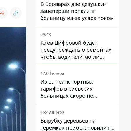
В Броварах две девушки-
зацеперши попали в
больницу из-за удара током
09:48
Киев Цифровой будет
предупреждать о ремонтах,
чтобы водители могли
избегать участков с
пробками
17:03 вчера
Из-за транспортных
тарифов в киевских
больницах скоро не
останется медсестер и
санитарок - профессор
16:48 вчера
Голубовская
Вырубку деревьев на
Теремках приостановили по