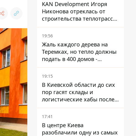
KAN Development Игоря
Никонова отреклась от
строительства теплотрассы
на Теремках
19:56
Жаль каждого дерева на
Теремках, но тепло должны
подать в 400 домов -
депутат Киевсовета
19:15
В Киевской области до сих
пор гасят склады и
логистические хабы после
прилетов ракет - ГСЧС
17:41
В центре Киева
разоблачили одну из самых