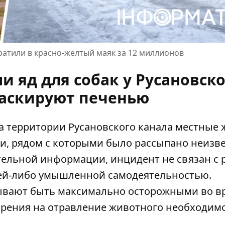
ратили в красно-желтый маяк за 12 миллионов
 яд для собак у Русановско
маскируют печенью
 на территории Русановского канала местные
и, рядом с которыми было рассыпано неизв
ительной информации,
инцидент не связан с 
ей-либо умышленной самодеятельностью.
вают быть максимально осторожными во в
озрения на отравление животного необходим