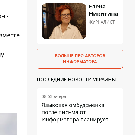
Елена
Никитина
ен
-
ЖУРНАЛИСТ
вместе
му
БОЛЬШЕ ПРО АВТОРОВ
ИНФОРМАТОРА
ПОСЛЕДНИЕ НОВОСТИ УКРАИНЫ
08:53 вчера
Языковая омбудсменка
после письма от
Информатора планирует
наказать компанию-
подрядчика ПриватБанка