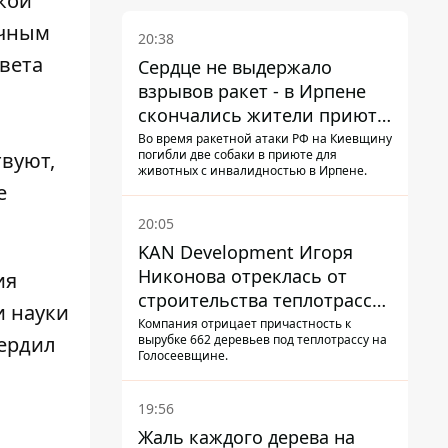
кой
ичным
20:38
вета
Сердце не выдержало
взрывов ракет - в Ирпене
скончались жители приюта
для собак с инвалидностью
Во время ракетной атаки РФ на Киевщину
погибли две собаки в приюте для
твуют,
животных с инвалидностью в Ирпене.
е
20:05
KAN Development Игоря
Никонова отреклась от
ия
строительства теплотрассы
и науки
на Теремках
Компания отрицает причастность к
вырубке 662 деревьев под теплотрассу на
вердил
Голосеевщине.
19:56
Жаль каждого дерева на