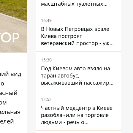
масштабных туалетных
схем с фиктивным домом
16:49
В Новых Петровцах возле
Киева построят
ветеранский простор - уже
нашли проектанта
15:30
Под Киевом авто взяло на
ний вид
таран автобус,
высаживавший пассажиров
по
на остановке - пассажир в
расный
больнице
12:52
ком
Частный медцентр в Киеве
тельная
разоблачили на торговле
телей
людьми - речь о
суррогатном материнстве