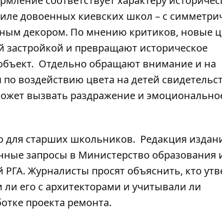
ормление соответствует характеру историчес
стиле довоенных киевских школ – с симметр
ным декором. По мнению критиков, новые ц
й застройкой и превращают историческое
объект.
Отдельно обращают внимание и на
 по воздействию цвета на детей свидетельс
может вызвать раздражение и эмоционально
о для старших школьников.
Редакция издан
нные запросы в Министерство образования 
 РГА. Журналисты просят объяснить, кто ут
 ли его с архитекторами и учитывали ли
отке проекта ремонта.