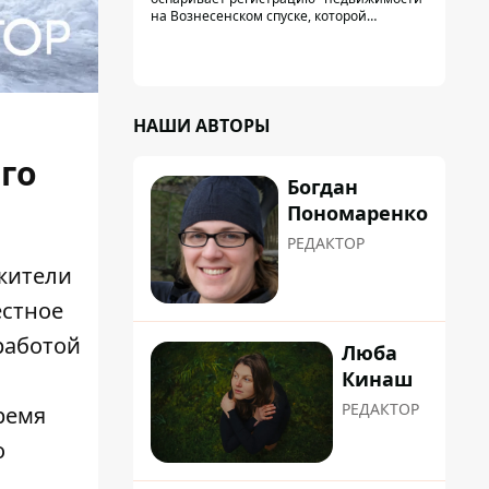
на Вознесенском спуске, которой
физически никогда не существовало: под
нее, вероятно, планировали позже
получить "в обслуживание" земельный
участок
НАШИ АВТОРЫ
го
Богдан
Пономаренко
РЕДАКТОР
 жители
естное
работой
Люба
Кинаш
РЕДАКТОР
ремя
о