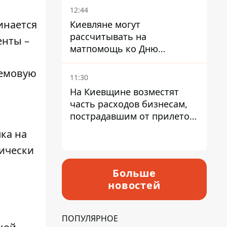
12:44
инается
Киевляне могут
рассчитывать на
енты
–
матпомощь ко Дню
независимости - кому ее
ремовую
дадут
11:30
На Киевщине возместят
часть расходов бизнесам,
пострадавшим от прилетов
ракет
пка на
рически
Больше
новостей
ПОПУЛЯРНОЕ