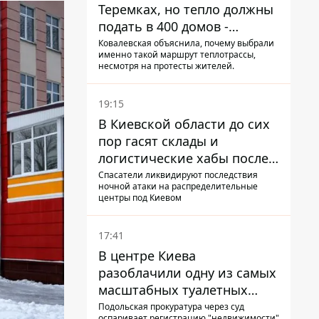
Теремках, но тепло должны
подать в 400 домов -
депутат Киевсовета
Ковалевская объяснила, почему выбрали
именно такой маршрут теплотрассы,
несмотря на протесты жителей.
19:15
В Киевской области до сих
пор гасят склады и
логистические хабы после
прилетов ракет - ГСЧС
Спасатели ликвидируют последствия
ночной атаки на распределительные
центры под Киевом
17:41
В центре Киева
разоблачили одну из самых
масштабных туалетных
схем с фиктивным домом
Подольская прокуратура через суд
оспаривает регистрацию "недвижимости"