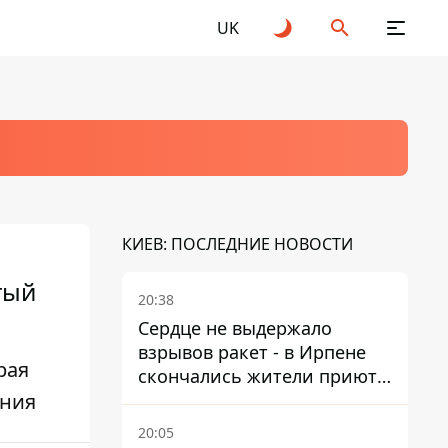
UK
КИЕВ: ПОСЛЕДНИЕ НОВОСТИ
тый
20:38
Сердце не выдержало
взрывов ракет - в Ирпене
рая
скончались жители приюта
ания
для собак с инвалидностью
20:05