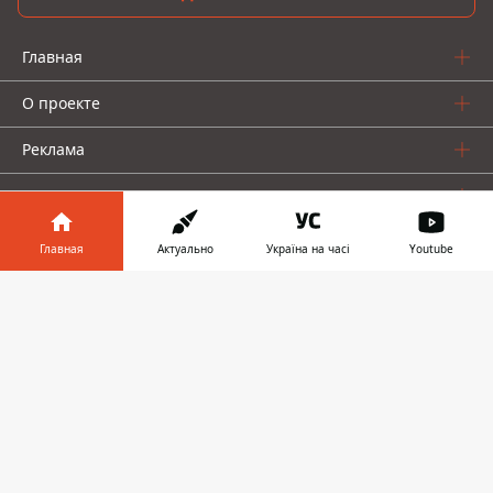
Главная
О проекте
Реклама
О нас
Главная
Актуально
Україна на часі
Youtube
Информатор в
Скачать
телефоне
👉
Информатор проекты
Информатор - Украина
Geek
Деньги
Авто
© 2016-2026 Informator