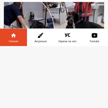
Главная
Актуально
Україна на часі
Youtube
Информатор в
Скачать
телефоне
👉
Двух собачек их спасители назвали Артемоном
и Вадемоном: теперь им будут искать новый
дом
В Киеве зоозащитники спасли двух
доберманов из квартиры умершего
хозяина. Собаки
провели четыре дня без
еды и воды
но были истощены - теперь
им будут искать новый дом. А вызвали