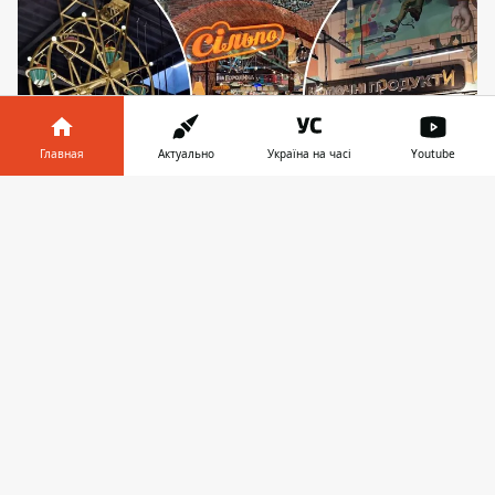
Главная
Актуально
Україна на часі
Youtube
Информатор в
Скачать
телефоне
👉
Оригинально и необычно: дизайнеры
магазинов Сильпо и маркетологи разработали
собственный стиль и открывают один
тематический магазин за другим
В Софиевской Борщаговке под Киевом 6
марта 2025 открылся новый тематический
супермаркет "Сільпо". Он посвящен
"чиндогу" - японскому искусству полезных,
но совершенно бесполезных