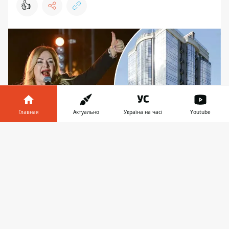
👍
Главная
Актуально
Україна на часі
Youtube
Информатор в
Скачать
телефоне
👉
Застройщик был не просто изначально связан с
Оксаной Билозир – ЖК возводили на земле,
выделенной певице Киевсоветом, а среди
организаторов был родной сын, Андрей
Застройщик, построивший ЖК Зеленый
замок с VIP-апартаментами на ул. Мирная