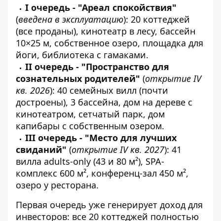
I очередь - "Ареал спокойствия"
(
введена в эксплуатацию
): 20 коттеджей
(все проданы), кинотеатр в лесу, бассейн
10×25 м, собственное озеро, площадка для
йоги, библиотека с гамаками.
II очередь - "Пространство для
сознательных родителей"
(
открытие IV
кв. 2026
): 40 семейных вилл (почти
достроены), 3 бассейна, дом на дереве с
кинотеатром, сетчатый парк, дом
капибары с собственным озером.
III очередь - "Место для лучших
свиданий"
(
открытие IV кв. 2027
): 41
вилла adults-only (43 и 80 м²), SPA-
комплекс 600 м², конференц-зал 450 м²,
озеро у ресторана.
Первая очередь уже генерирует доход для
инвесторов: все 20 коттеджей полностью