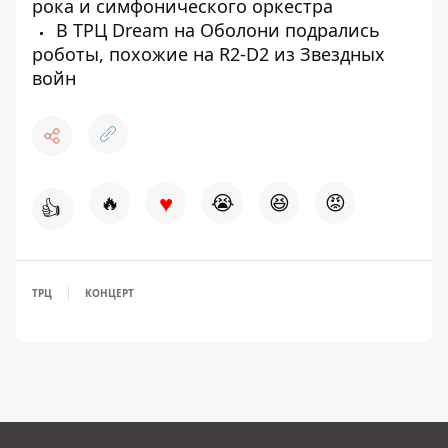
рока и симфонического оркестра
В ТРЦ Dream на Оболони подрались
роботы, похожие на R2-D2 из Звездных
войн
♥
🔥
😭
😆
😡
👍
ТРЦ
КОНЦЕРТ