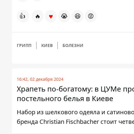
♥
👍
🔥
😭
😆
😡
ГРИПП
КИЕВ
БОЛЕЗНИ
16:42, 02 декабря 2024
Храпеть по-богатому: в ЦУМе п
постельного белья в Киеве
Набор из шелкового одеяла и сатиново
бренда Christian Fischbacher стоит че