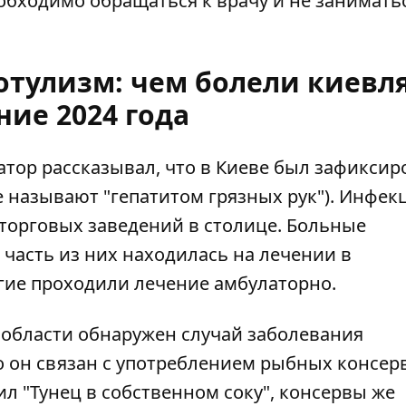
бходимо обращаться к врачу и не занимать
отулизм: чем болели киевл
ние 2024 года
тор рассказывал, что в Киеве был зафиксир
е называют "гепатитом грязных рук"). Инфек
 торговых заведений в столице. Больные
часть из них находилась на лечении в
гие проходили лечение амбулаторно.
й области обнаружен
случай заболевания
о он связан с употреблением рыбных консер
л "Тунец в собственном соку", консервы же