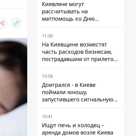
Киевляне могут
рассчитывать на
матпомощь ко Дню
независимости - кому ее
дадут
11:30
На Киевщине возместят
часть расходов бизнесам,
пострадавшим от прилетов
ракет
10:58
Доигрался - в Киеве
поймали юношу,
запустившего сигнальную
ракету, чтобы порадовать
девушек
10:41
Ищут печь и колодец –
аренда домов возле Киева