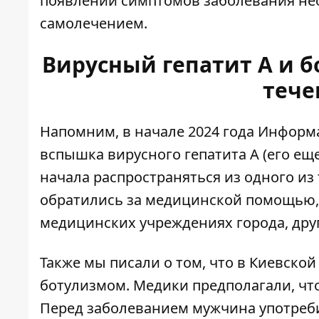
появлении симптомов заболевания нео
самолечением.
Вирусный гепатит A и б
тече
Напомним, в начале 2024 года Информа
вспышка вирусного гепатита A
(его ещ
начала распространяться из одного из
обратились за медицинской помощью, 
медицинских учреждениях города, дру
Также мы писали о том, что в Киевско
ботулизмом
. Медики предполагали, чт
Перед заболеванием мужчина употреби