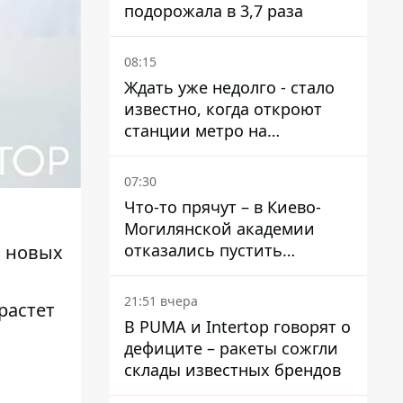
подорожала в 3,7 раза
08:15
Ждать уже недолго - стало
известно, когда откроют
станции метро на
Виноградаре
07:30
Что-то прячут – в Киево-
Могилянской академии
отказались пустить
ч новых
комиссию по охране
и
памятников на территорию
21:51 вчера
растет
В PUMA и Intertop говорят о
дефиците – ракеты сожгли
склады известных брендов