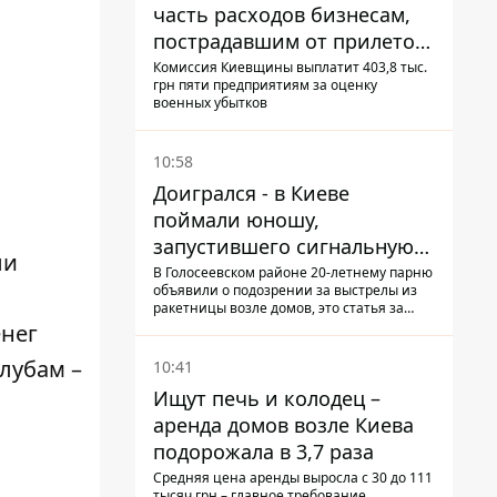
часть расходов бизнесам,
пострадавшим от прилетов
ракет
Комиссия Киевщины выплатит 403,8 тыс.
грн пяти предприятиям за оценку
военных убытков
10:58
Доигрался - в Киеве
поймали юношу,
запустившего сигнальную
ли
ракету, чтобы порадовать
В Голосеевском районе 20-летнему парню
объявили о подозрении за выстрелы из
девушек
ракетницы возле домов, это статья за
"хулиганку"
енег
лубам –
10:41
Ищут печь и колодец –
аренда домов возле Киева
подорожала в 3,7 раза
Средняя цена аренды выросла с 30 до 111
тысяч грн – главное требование