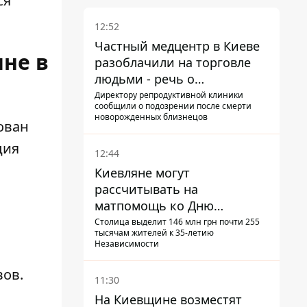
ся
12:52
Частный медцентр в Киеве
яне в
разоблачили на торговле
людьми - речь о
суррогатном материнстве
Директору репродуктивной клиники
сообщили о подозрении после смерти
новорожденных близнецов
ован
ция
12:44
Киевляне могут
рассчитывать на
матпомощь ко Дню
независимости - кому ее
Столица выделит 146 млн грн почти 255
тысячам жителей к 35-летию
дадут
Независимости
вов.
11:30
На Киевщине возместят