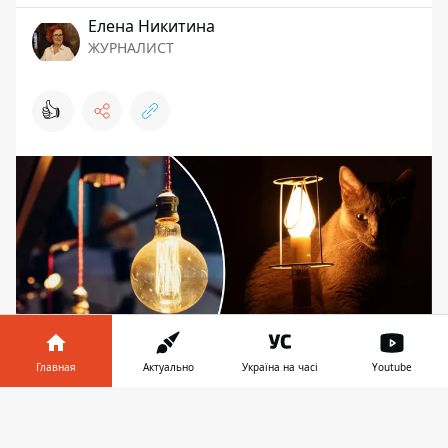
Елена Никитина
ЖУРНАЛИСТ
👍
Главная
Актуально
Україна на часі
Youtube
До 13 часов света может не быть и в светло-
Информатор в
Скачать
серой зоне
телефоне
👉