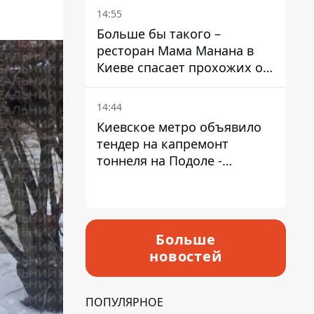
Пантелеев
14:55
Больше бы такого –
ресторан Мама Манана в
Киеве спасает прохожих от
жары
14:44
Киевское метро объявило
тендер на капремонт
тоннеля на Подоле -
продлится почти два года
Больше
новостей
ПОПУЛЯРНОЕ