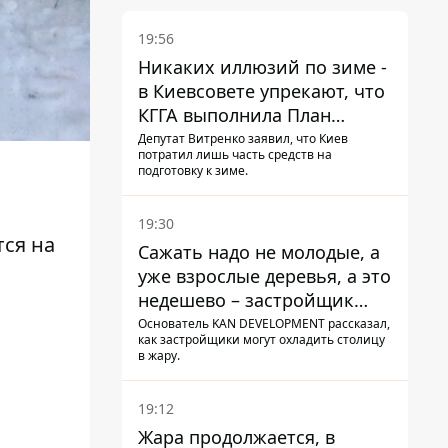
19:56
Никаких иллюзий по зиме -
в Киевсовете упрекают, что
КГГА выполнила План
устойчивости на 20%
Депутат Витренко заявил, что Киев
потратил лишь часть средств на
подготовку к зиме.
19:30
ся на
Сажать надо не молодые, а
уже взрослые деревья, а это
недешево – застройщик
Никонов
Основатель KAN DEVELOPMENT рассказал,
как застройщики могут охладить столицу
в жару.
19:12
Жара продолжается, в