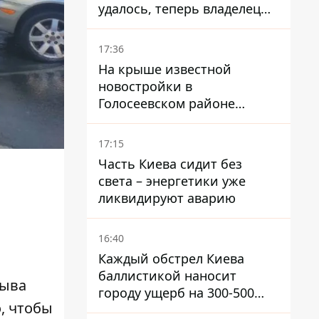
удалось, теперь владелец
их просто закроет
17:36
На крыше известной
новостройки в
Голосеевском районе
разбивают парк площадью
в гектар
17:15
Часть Киева сидит без
света – энергетики уже
ликвидируют аварию
16:40
Каждый обстрел Киева
баллистикой наносит
рыва
городу ущерб на 300-500
, чтобы
миллионов - Петр