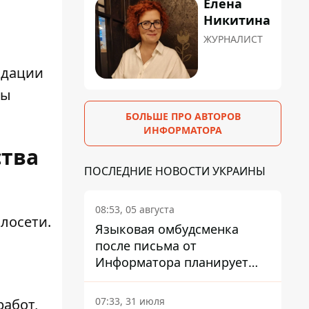
Елена
Никитина
ЖУРНАЛИСТ
идации
бы
БОЛЬШЕ ПРО АВТОРОВ
ИНФОРМАТОРА
ства
ПОСЛЕДНИЕ НОВОСТИ УКРАИНЫ
08:53, 05 августа
лосети
.
Языковая омбудсменка
после письма от
Информатора планирует
наказать компанию-
подрядчика ПриватБанка
07:33, 31 июля
работ,