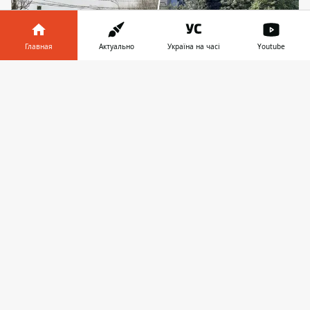
Главная
Актуально
Україна на часі
Youtube
Информатор в
Скачать
телефоне
👉
Именно эту выделенную полосу (на фото слева)
местные жители просят превратить в паркинг
из-за проблемы с запаркованными дворами
Киевляне просят у городских властей
отменить выделенные полосы для
общественного транспорта, введенные
специально для движения подменных
автобусных и троллейбусных маршрутов
после остановки метро в декабре 2023
года. Причина прозаична: как
писал
Информатор еще в сентябре 2024
, сразу