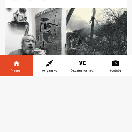
Главная
Актуально
Україна на часі
Youtube
К сожалению Игорь Зима все же погиб из-за
Информатор в
Скачать
атаки БПЛА 1 января 2025 года
телефоне
👉
Погибшими в результате атаки
российского беспилотника по Киеву 1
января 2025 года оказались украинский
нейробиолог Игорь Зима и его жена.
Супруги погибли под завалами