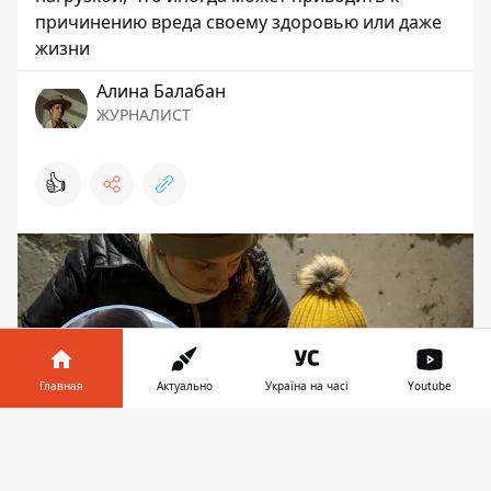
причинению вреда своему здоровью или даже
жизни
Алина Балабан
ЖУРНАЛИСТ
👍
Главная
Актуально
Україна на часі
Youtube
Информатор в
Скачать
телефоне
👉