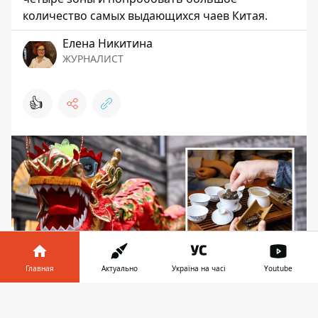
количество самых выдающихся чаев Китая.
Елена Никитина
ЖУРНАЛИСТ
👍
Главная
Актуально
Україна на часі
Youtube
Информатор в
Скачать
В ходе дегустации можно попробовать и
телефоне
👉