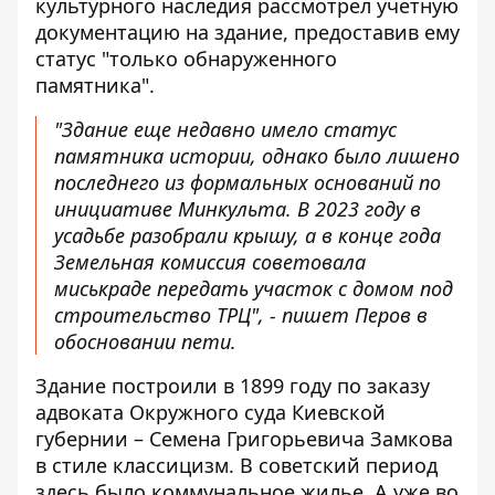
культурного наследия
рассмотрел учетную
документацию на здание
, предоставив ему
статус "только обнаруженного
памятника".
"Здание еще недавно имело статус
памятника истории, однако было лишено
последнего из формальных оснований по
инициативе Минкульта. В 2023 году в
усадьбе разобрали крышу, а в конце года
Земельная комиссия советовала
миськраде передать участок с домом под
строительство ТРЦ", - пишет Перов в
обосновании пети.
Здание построили в 1899 году по заказу
адвоката Окружного суда Киевской
губернии – Семена Григорьевича Замкова
в стиле классицизм. В советский период
здесь было коммунальное жилье. А уже во