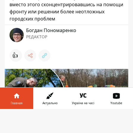
вместо этого сконцентрировавшись на помощи
фронту или решении более неотложных
городских проблем
Богдан Пономаренко
РЕДАКТОР
👍
Главная
Актуально
Україна на часі
Youtube
Информатор в
Скачать
телефоне
👉