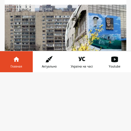
Главная
Актуально
Україна на часі
Youtube
В этом доме актер жил с 1975 до 1979 года
Информатор в
Скачать
телефоне
👉
КП "Группа внедрения проекта по
энергосбережению в административных и
общественных зданиях г. Киева" ищет
подрядчика для выполнения ремонта в
многоэтажке на улице Ованеса
Туманяна,8. Работы по утеплению стен