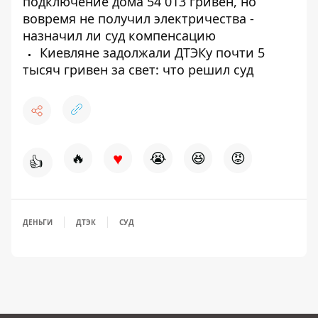
подключение дома 54 013 гривен, но
вовремя не получил электричества -
назначил ли суд компенсацию
Киевляне задолжали ДТЭКу почти 5
тысяч гривен за свет: что решил суд
♥
🔥
😭
😆
😡
👍
ДЕНЬГИ
ДТЭК
СУД