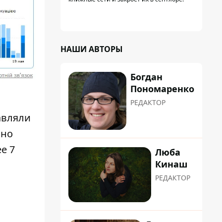
НАШИ АВТОРЫ
Богдан
Пономаренко
РЕДАКТОР
авляли
ано
е 7
Люба
Кинаш
РЕДАКТОР