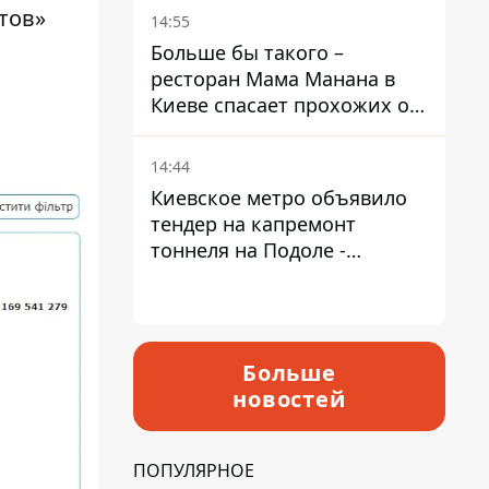
Пантелеев
тов»
14:55
Больше бы такого –
ресторан Мама Манана в
Киеве спасает прохожих от
жары
14:44
Киевское метро объявило
тендер на капремонт
тоннеля на Подоле -
продлится почти два года
Больше
новостей
ПОПУЛЯРНОЕ