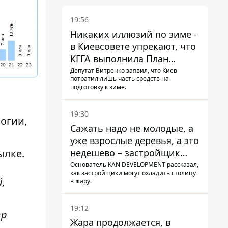
19:56
Никаких иллюзий по зиме -
в Киевсовете упрекают, что
КГГА выполнила План
устойчивости на 20%
Депутат Витренко заявил, что Киев
потратил лишь часть средств на
подготовку к зиме.
19:30
огии,
Сажать надо не молодые, а
уже взрослые деревья, а это
недешево – застройщик
ылке
.
Никонов
Основатель KAN DEVELOPMENT рассказал,
как застройщики могут охладить столицу
,
в жару.
19:12
тр
Жара продолжается, в