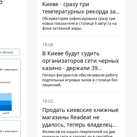
а
Киеве - сразу три
температурных рекорда за
день
Обсерватория зафиксировала сразу три
новых показателя в столице 6 августа на
фоне затяжной жары.
18:08
В Киеве будут судить
организаторов сети черных
казино - держали 39
заведений
Пятеро фигурантов обеспечивали работу
подпольных игровых залов в столице без
лицензий.
18:02
Продать киевские книжные
магазины Readeat не
удалось, теперь владелец
их просто закроет
Феликсов не нашел покупателей на две
книжные сети и закроет их в сентябре.