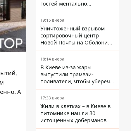
гостей ментально
разгружает акула
19:15 вчера
Уничтоженный взрывом
сортировочный центр
Новой Почты на Оболони
заработал – выдают
посылки
18:14 вчера
В Киеве из-за жары
рытий,
выпустили трамваи-
поливатели, чтобы уберечь
ом
рельсы от деформации
ленно
. А
17:33 вчера
Жили в клетках – в Киеве в
питомнике нашли 30
истощенных доберманов