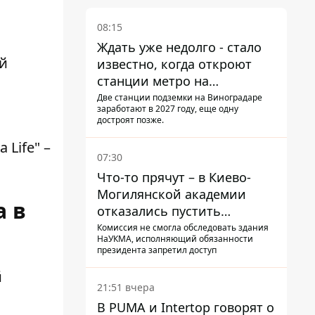
08:15
Ждать уже недолго - стало
й
известно, когда откроют
станции метро на
Виноградаре
Две станции подземки на Виноградаре
заработают в 2027 году, еще одну
достроят позже.
Life" –
07:30
Что-то прячут – в Киево-
Могилянской академии
а в
отказались пустить
комиссию по охране
Комиссия не смогла обследовать здания
НаУКМА, исполняющий обязанности
памятников на территорию
президента запретил доступ
й
21:51 вчера
В PUMA и Intertop говорят о