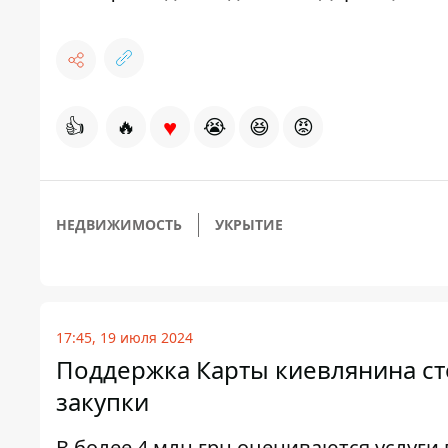
♥
👍
🔥
😭
😆
😡
НЕДВИЖИМОСТЬ
УКРЫТИЕ
17:45, 19 июля 2024
Поддержка Карты киевлянина сто
закупки
В более 4 млн грн оцениваются услуг