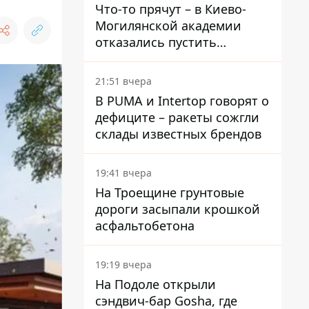
Что-то прячут – в Киево-
Могилянской академии
отказались пустить
комиссию по охране
памятников на территорию
21:51 вчера
В PUMA и Intertop говорят о
дефиците – ракеты сожгли
склады известных брендов
19:41 вчера
На Троещине грунтовые
дороги засыпали крошкой
асфальтобетона
19:19 вчера
На Подоле открыли
сэндвич-бар Gosha, где