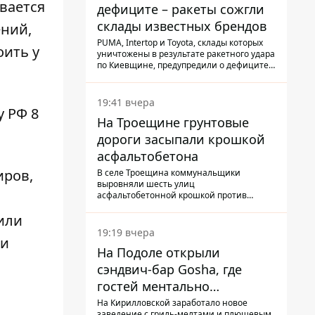
вается
дефиците – ракеты сожгли
склады известных брендов
ений,
PUMA, Intertop и Toyota, склады которых
оить у
уничтожены в результате ракетного удара
по Киевщине, предупредили о дефиците
товаров
19:41 вчера
у РФ 8
На Троещине грунтовые
дороги засыпали крошкой
асфальтобетона
иров,
В селе Троещина коммунальщики
выровняли шесть улиц
асфальтобетонной крошкой против
выбоин и грязи
или
19:19 вчера
ли
На Подоле открыли
сэндвич-бар Gosha, где
гостей ментально
разгружает акула
На Кирилловской заработало новое
заведение с гриль-мелтами и плюшевым