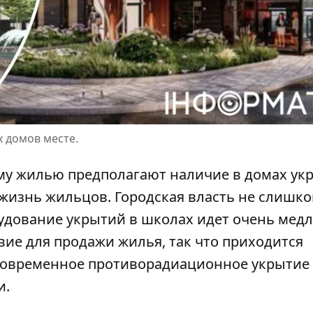
х домов месте.
му жилью предполагают наличие в домах ук
 жизнь жильцов. Городская власть не слишк
удование укрытий в школах идет очень мед
вие для продажи жилья, так что приходится
 Современное противорадиационное укрытие
и.