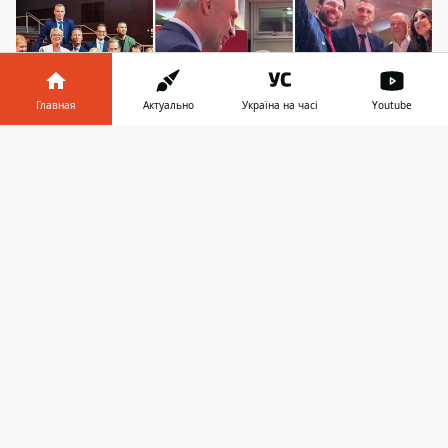
Главная
Актуально
Україна на часі
Youtube
Информатор в
Скачать
телефоне
👉
Bild 100 является традиционным мероприятием,
проводимым в начале осени, кстати, Кличко
уже не впервые принимает участие в
«вечеринке» от Bild
Во время посещения Берлина городской
голова Киева Виталий Кличко посетил
традиционное мероприятие Bild 100,
которое ежегодно готовит немецкое
издательство Axel Springer. Там он имел
возможность встретиться
со сливками