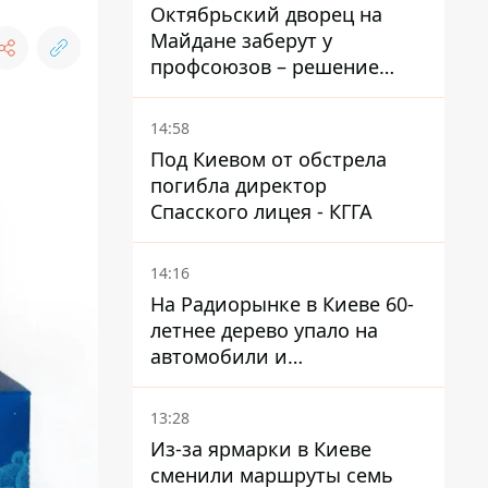
Голубовская
Октябрьский дворец на
Майдане заберут у
профсоюзов – решение
Хозяйственного суда
14:58
Под Киевом от обстрела
погибла директор
Спасского лицея - КГГА
14:16
На Радиорынке в Киеве 60-
летнее дерево упало на
автомобили и
травмировало человека -
подробности
13:28
Из-за ярмарки в Киеве
сменили маршруты семь