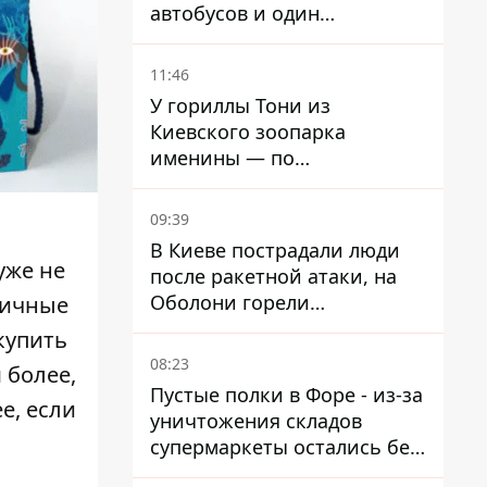
автобусов и один
троллейбус
11:46
У гориллы Тони из
Киевского зоопарка
именины — по
человеческим меркам ему
уже больше 90 лет
09:39
В Киеве пострадали люди
уже не
после ракетной атаки, на
Оболони горели
ничные
резервуары с топливом
 купить
08:23
 более,
Пустые полки в Форе - из-за
е, если
уничтожения складов
супермаркеты остались без
ассортимента