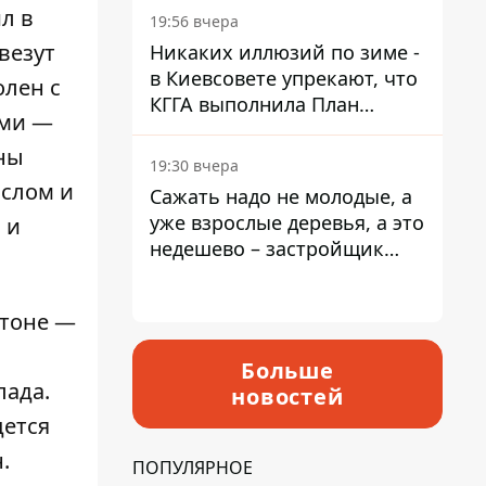
л в
19:56 вчера
везут
Никаких иллюзий по зиме -
в Киевсовете упрекают, что
олен с
КГГА выполнила План
ами —
устойчивости на 20%
ены
19:30 вчера
слом и
Сажать надо не молодые, а
уже взрослые деревья, а это
 и
недешево – застройщик
Никонов
ттоне —
Больше
лада.
новостей
дется
.
ПОПУЛЯРНОЕ