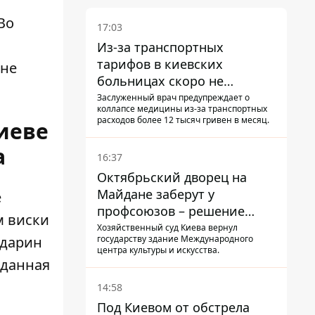
Во
17:03
Из-за транспортных
тарифов в киевских
оне
больницах скоро не
останется медсестер и
Заслуженный врач предупреждает о
коллапсе медицины из-за транспортных
санитарок - профессор
расходов более 12 тысяч гривен в месяц.
иеве
Голубовская
а
16:37
Октябрьский дворец на
Майдане заберут у
е
профсоюзов – решение
м виски
Хозяйственного суда
Хозяйственный суд Киева вернул
государству здание Международного
ндарин
центра культуры и искусства.
зданная
14:58
Под Киевом от обстрела