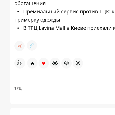
обогащения
Премиальный сервис против ТЦК: к
примерку одежды
В ТРЦ Lavina Mall в Киеве приехал
♥
👍
🔥
😭
😆
😡
ТРЦ