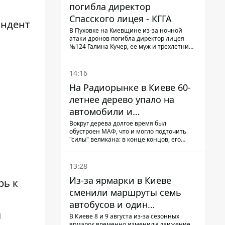
погибла директор
Спасского лицея - КГГА
ондент
В Пуховке на Киевщине из-за ночной
атаки дронов погибла директор лицея
№124 Галина Кучер, ее муж и трехлетний
внук
14:16
На Радиорынке в Киеве 60-
летнее дерево упало на
автомобили и
травмировало человека -
Вокруг дерева долгое время был
обустроен МАФ, что и могло подточить
подробности
"силы" великана: в конце концов, его
корневая система не выдержала, и ствол
перекрыл проезжую часть улицы
13:28
Из-за ярмарки в Киеве
рь к
сменили маршруты семь
автобусов и один
я
троллейбус
В Киеве 8 и 9 августа из-за сезонных
ярмарок временно изменили движение