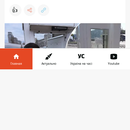
👍
Главная
Актуально
Україна на часі
Youtube
Информатор в
Скачать
телефоне
👉
Ткаченко сделал селфи возле лифтового
подъемника, не работавшего более года,
потому что "гражданская" власть затянула с
сертификацией оборудования
Глава КМВА Тимур Ткаченко запустил