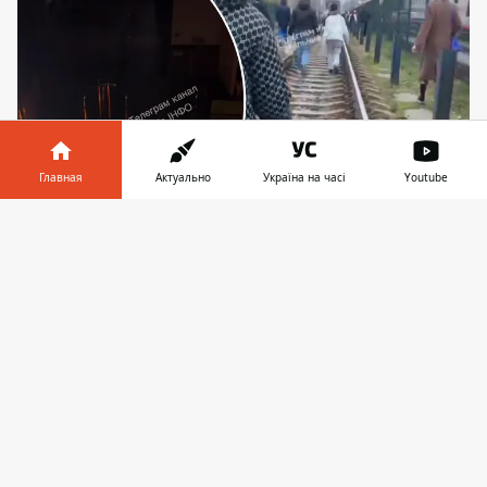
Главная
Актуально
Україна на часі
Youtube
Информатор в
Скачать
Киевляне наощупь передвигаются в подземке и
телефоне
👉
"путешествуют" по свободным и пустым
трамвайным рельсам
В субботу, 8 ноября 2025, в Киеве
наблюдается сложная ситуация с работой
общественного транспорта. Утром из-за
отсутствия напряжения не работал ряд
троллейбусных маршрутов и
скоростной
трамвай № 3.
Впоследствии к ним