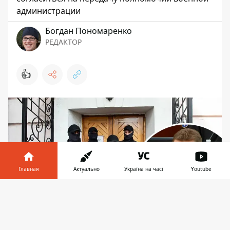
администрации
Богдан Пономаренко
РЕДАКТОР
👍
Главная
Актуально
Україна на часі
Youtube
Информатор в
Скачать
телефоне
👉
Депутат Белоцерковец рассказал, что утром его