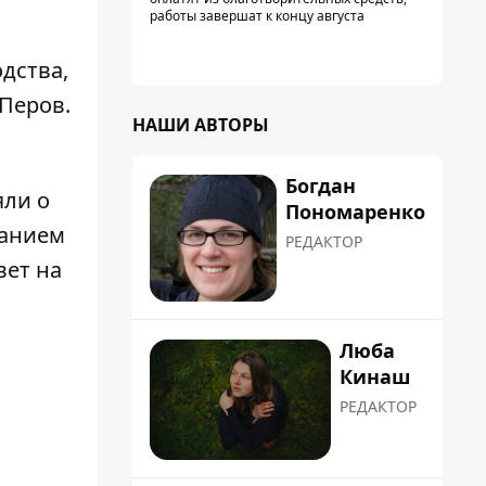
работы завершат к концу августа
дства,
 Перов
.
НАШИ АВТОРЫ
Богдан
яли о
Пономаренко
занием
РЕДАКТОР
вет на
Люба
Кинаш
РЕДАКТОР