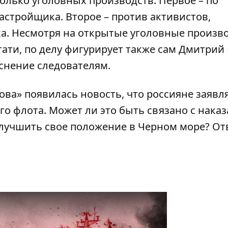
олько уголовных производств. Первое – по
астройщика. Второе – против активистов,
а. Несмотря на открытые уголовные произво
тати, по делу фигурирует также
сам Дмитрий
снение следователям.
ова» появилась новость, что россияне заявл
о флота. Может ли это быть связано с нака
улучшить свое положение в Черном море? От