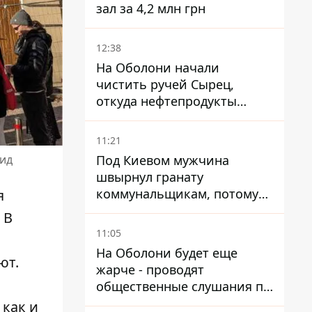
зал за 4,2 млн грн
12:38
На Оболони начали
чистить ручей Сырец,
откуда нефтепродукты
попадали в озера
11:21
Под Киевом мужчина
вид
швырнул гранату
коммунальщикам, потому
я
что не хотел платить по
 В
квитанциям
11:05
На Оболони будет еще
ют
.
жарче - проводят
общественные слушания по
поводу храма УГКЦ на
 как и