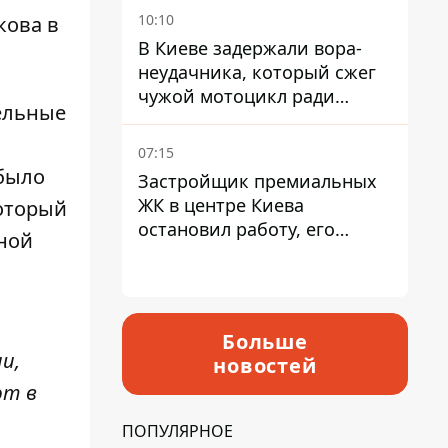
Северной
10:10
кова в
В Киеве задержали вора-
неудачника, который сжег
чужой мотоцикл ради
ельные
содержимого багажника
07:15
 было
Застройщик премиальных
ЖК в центре Киева
который
остановил работу, его
ной
руководители сбежали из
Украины - Bihus.info
Больше
и,
новостей
ют в
ПОПУЛЯРНОЕ