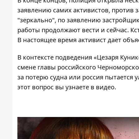
В конце концов, полиция открыла неск
заявлению самих активистов, против з
"зеркально", по заявлению застройщик
работы продолжают вести и сейчас. Кс
В настоящее время активист дает объя
В контексте подведения «Цезаря Куник
смене главы российского Черноморског
за потерю судна или россия пытается 
этот вопрос вы узнаете в видео.