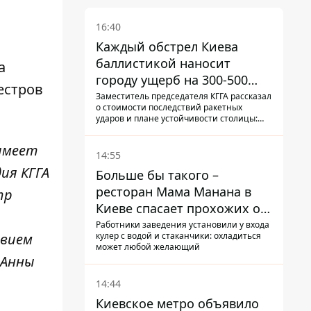
16:40
Каждый обстрел Киева
баллистикой наносит
а
городу ущерб на 300-500
естров
миллионов - Петр
Заместитель председателя КГГА рассказал
о стоимости последствий ракетных
Пантелеев
ударов и плане устойчивости столицы:
часть средств на подготовку к зиме город
еще не нашел, а каждый обстрел
 имеет
вымывает из казны города еще больше
14:55
средств
ия КГГА
Больше бы такого –
ресторан Мама Манана в
тр
Киеве спасает прохожих от
жары
Работники заведения установили у входа
кулер с водой и стаканчики: охладиться
твием
может любой желающий
 Анны
14:44
Киевское метро объявило