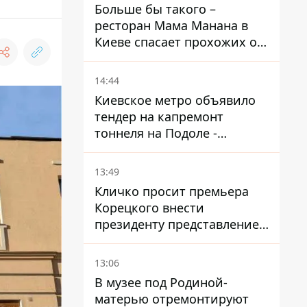
Больше бы такого –
ресторан Мама Манана в
Киеве спасает прохожих от
жары
14:44
Киевское метро объявило
тендер на капремонт
тоннеля на Подоле -
продлится почти два года
13:49
Кличко просит премьера
Корецкого внести
президенту представление
на увольнение властелина
Троещины Бахматова
13:06
В музее под Родиной-
матерью отремонтируют