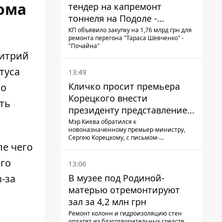
Дома
тендер на капремонт
тоннеля на Подоле -
продлится почти два года
КП объявило закупку на 1,76 млрд грн для
ремонта перегона "Тараса Шевченко" -
"Почайна"
митрий
туса
13:49
Кличко просит премьера
по
Корецкого внести
ть
президенту представление
на увольнение властелина
Мэр Киева обратился к
новоназначенному премьер-министру,
Троещины Бахматова
Сергею Корецкому, с письмом-
ле чего
предложением об увольнении
председателя Деснянской РГА Максима
го
Бахматова
13:06
В музее под Родиной-
-за
матерью отремонтируют
зал за 4,2 млн грн
Ремонт колонн и гидроизоляцию стен
оплатят из благотворительных средств,