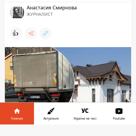
Анастасия Смирнова
ЖУРНАЛИСТ
👍
Главная
Актуально
Україна на часі
Youtube
Зебра не спасла - в Ирпене грузовик сбил 7-
летнюю девочку на переходе
Информатор в
Скачать