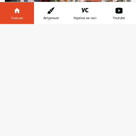
Главная
Актуально
Україна на часі
Youtube
Информатор в
Скачать
Владимир Зеленский приводил сюда высокого
телефоне
👉
гостя на День независимости 2022-го
Легендарный лондонский автобус-кафе
LennyBus убрали с улицы Городецкого, где
он стоял последние 24 года. Владельцы
заведения, потомки киевского
архитектора Леонида Жарикова,
привезшего красный "даблдекер" из
Лондона, объяснили это непродлением
договора аренды земли. Теперь они
вынуждены будут искать место где-нибудь
в столице.
О последних рабочих днях автобуса-кафе