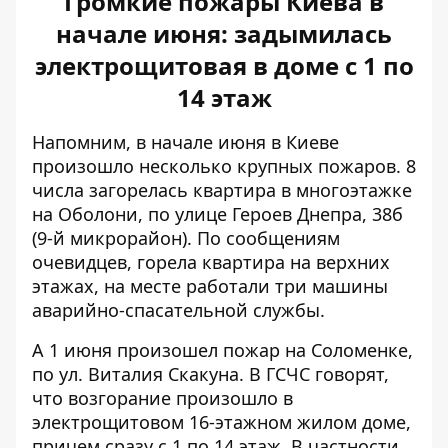
Громкие пожары Киева в
начале июня: задымилась
электрощитовая в доме с 1 по
14 этаж
Напомним, в начале июня в Киеве
произошло несколько крупных пожаров. 8
числа загорелась квартира в многоэтажке
на Оболони, по улице Героев Днепра, 38б
(9-й микрорайон). По сообщениям
очевидцев,
горела квартира на верхних
этажах
, на месте работали три машины
аварийно-спасательной службы.
А 1 июня
произошел пожар на Соломенке
,
по ул. Виталия Скакуна. В ГСЧС говорят,
что возгорание произошло в
электрощитовом 16-этажном жилом доме,
причем сразу с 1 по 14 этаж. В частности,