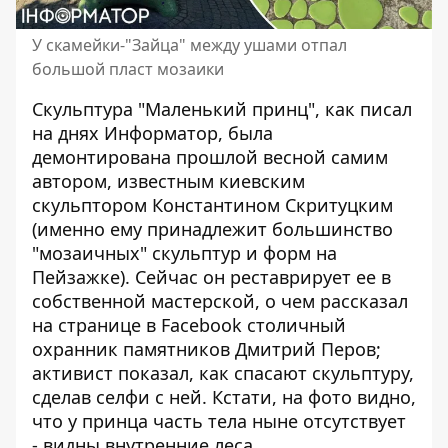
У скамейки-"Зайца" между ушами отпал
большой пласт мозаики
Скульптура "Маленький принц", как писал
на днях Информатор, была
демонтирована прошлой весной самим
автором, известным киевским
скульптором Константином Скритуцким
(именно ему принадлежит большинство
"мозаичных" скульптур и форм на
Пейзажке). Сейчас он реставрирует ее в
собственной мастерской, о чем рассказал
на странице в Facebook столичный
охранник памятников Дмитрий Перов;
активист показал, как спасают скульптуру,
сделав селфи с ней. Кстати, на фото видно,
что у принца часть тела ныне отсутствует
- видны внутренние леса.