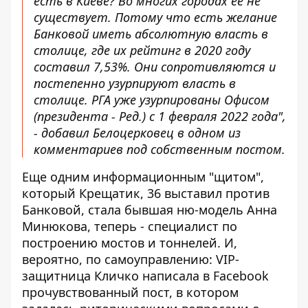
есть в Киеве? Во многих городах ее не
существует. Потому что есть желание
Банковой иметь абсолютную власть в
столице, где их рейтинг в 2020 году
составил 7,53%. Они сопротивляются и
постепенно узурпируют власть в
столице. РГА уже узурпированы Офисом
(президента - Ред.) с 1 февраля 2022 года",
- добавил Белоцерковец в одном из
комментариев под собственным постом.
Еще одним информационным "щитом",
который Крещатик, 36 выставил против
Банковой, стала бывшая ню-модель Анна
Минюкова, теперь - специалист по
построению мостов и тоннелей. И,
вероятно, по самоуправлению: VIP-
защитница Кличко
написала в Facebook
прочувствованный пост
, в котором