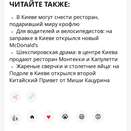
ЧИТАЙТЕ ТАКЖЕ:
В Киеве могут снести ресторан,
подаривший миру крофлю
Для водителей и велосипедистов: на
заправке в Киеве открылся новый
McDonald's
Шекспировская драма: в центре Киева
продают ресторан Монтекки и Капулетти
Жареные сверчки и столетние яйца: на
Подоле в Киеве открылся второй
Китайский Привет от Миши Кацурина
♥
🔥
😭
😆
😡
👍