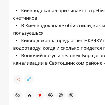
Киевводоканал призывает потребит
счетчиков
В Киевводоканале объяснили, как из
пользуешься
Київводоканал предлагает НКРЭКУ 
водоотводу: когда и сколько придется 
Вонючий казус и человек-Борщаговк
канализации в Святошинском районе 
♥
👍
🔥
😭
😆
😡