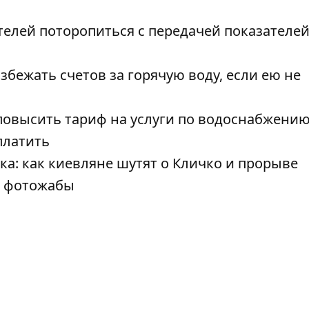
елей поторопиться с передачей показателе
бежать счетов за горячую воду, если ею не
повысить тариф на услуги по водоснабжению
платить
а: как киевляне шутят о Кличко и прорыве
- фотожабы