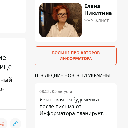
Елена
Никитина
ЖУРНАЛИСТ
БОЛЬШЕ ПРО АВТОРОВ
ие
ИНФОРМАТОРА
нице
ПОСЛЕДНИЕ НОВОСТИ УКРАИНЫ
льный
о-
08:53, 05 августа
Языковая омбудсменка
после письма от
Информатора планирует
наказать компанию-
подрядчика ПриватБанка