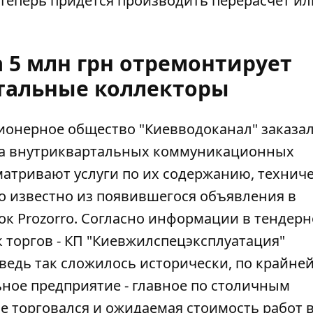
 теперь придется производить перерасчет ил
 5 млн грн отремонтирует
тальные коллекторы
ионерное общество "Киевводоканал" заказа
на внутриквартальных коммуникационных
матривают услуги по их содержанию,
техниче
ло известно из появившегося объявления
в
к Prozorro
. Согласно информации в тендер
 торгов - КП "Киевжилспецэксплуатация"
ведь так сложилось исторически, по крайней
ьное предприятие - главное по столичным
е торговался и ожидаемая стоимость работ в