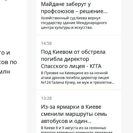
Майдане заберут у
профсоюзов – решение
Хозяйственного суда
Хозяйственный суд Киева вернул
государству здание Международного
центра культуры и искусства.
14:58
Под Киевом от обстрела
го и
погибла директор
сов по
Спасского лицея - КГГА
н ​​
В Пуховке на Киевщине из-за ночной
атаки дронов погибла директор лицея
№124 Галина Кучер, ее муж и трехлетний
внук
13:28
Из-за ярмарки в Киеве
сменили маршруты семь
автобусов и один
троллейбус
В Киеве 8 и 9 августа из-за сезонных
ярмарок временно изменили движение