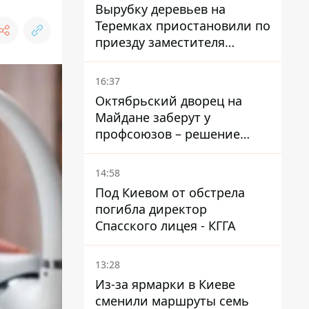
Голубовская
Вырубку деревьев на
Теремках приостановили по
приезду заместителя
Кличко - начался диалог
16:37
Октябрьский дворец на
Майдане заберут у
профсоюзов – решение
Хозяйственного суда
14:58
Под Киевом от обстрела
погибла директор
Спасского лицея - КГГА
13:28
Из-за ярмарки в Киеве
сменили маршруты семь