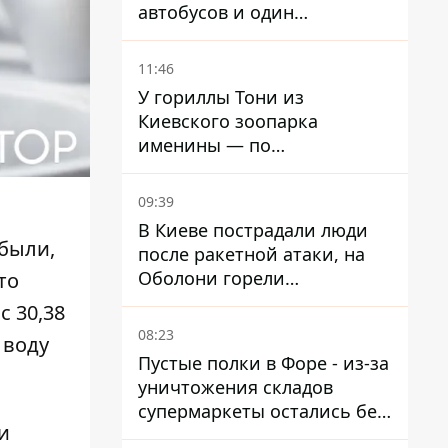
автобусов и один
троллейбус
11:46
У гориллы Тони из
Киевского зоопарка
именины — по
человеческим меркам ему
уже больше 90 лет
09:39
В Киеве пострадали люди
были,
после ракетной атаки, на
Оболони горели
то
резервуары с топливом
с 30,38
08:23
 воду
Пустые полки в Форе - из-за
уничтожения складов
супермаркеты остались без
и
ассортимента