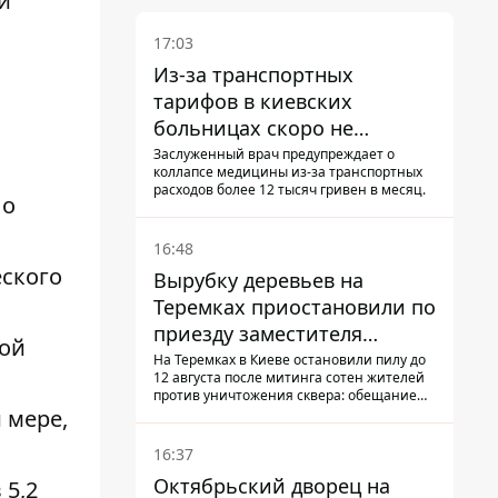
и
17:03
Из-за транспортных
тарифов в киевских
больницах скоро не
останется медсестер и
Заслуженный врач предупреждает о
коллапсе медицины из-за транспортных
санитарок - профессор
расходов более 12 тысяч гривен в месяц.
ло
Голубовская
16:48
ского
Вырубку деревьев на
Теремках приостановили по
приезду заместителя
ной
Кличко - начался диалог
На Теремках в Киеве остановили пилу до
12 августа после митинга сотен жителей
против уничтожения сквера: обещание
не возобновлять работы дал лично
 мере,
заместитель Кличко, Петр Пантелеев,
прибывший наладить коммуникацию
16:37
Октябрьский дворец на
 5,2