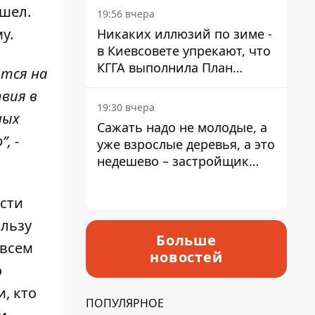
ошел.
19:56 вчера
у.
Никаких иллюзий по зиме -
в Киевсовете упрекают, что
КГГА выполнила План
ются на
устойчивости на 20%
вия в
19:30 вчера
ных
Сажать надо не молодые, а
, -
уже взрослые деревья, а это
недешево – застройщик
Никонов
ости
ользу
Больше
 всем
новостей
о
и, кто
ПОПУЛЯРНОЕ