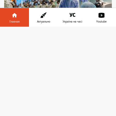
Главная
Актуально
Україна на часі
Youtube
Информатор в
Скачать
телефоне
👉
Защитникам предлагают пройти комплексное
обследование и лечение зрения
Для защитников-киевлян действует
проект "Вернем зрение Защитникам и
Защитницам". Он предоставляет
возможность всем, кто является
ветеранами, имеет статус участников
боевых действий, а также тем, кто еще
даже не получил соответствующего
удостоверения,
получить бесплатно