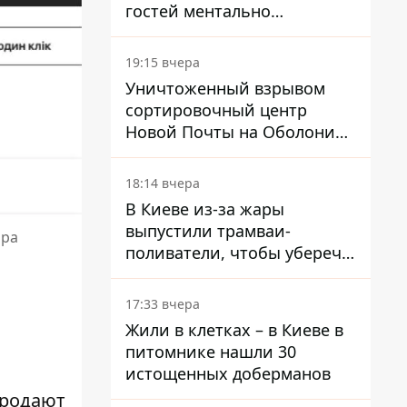
гостей ментально
разгружает акула
19:15 вчера
Уничтоженный взрывом
сортировочный центр
Новой Почты на Оболони
заработал – выдают
посылки
18:14 вчера
В Киеве из-за жары
выпустили трамваи-
ора
поливатели, чтобы уберечь
рельсы от деформации
17:33 вчера
Жили в клетках – в Киеве в
питомнике нашли 30
истощенных доберманов
продают