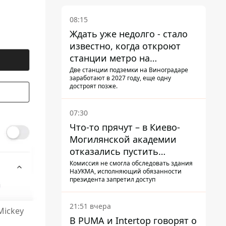
08:15
Ждать уже недолго - стало
известно, когда откроют
станции метро на
Виноградаре
Две станции подземки на Виноградаре
заработают в 2027 году, еще одну
достроят позже.
07:30
Что-то прячут – в Киево-
Могилянской академии
отказались пустить
комиссию по охране
Комиссия не смогла обследовать здания
НаУКМА, исполняющий обязанности
памятников на территорию
президента запретил доступ
21:51 вчера
Mickey
В PUMA и Intertop говорят о