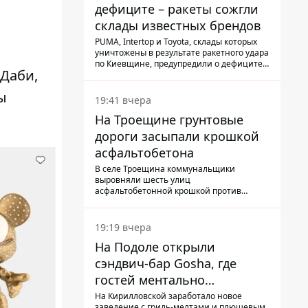
дефиците – ракеты сожгли
склады известных брендов
PUMA, Intertop и Toyota, склады которых
уничтожены в результате ракетного удара
по Киевщине, предупредили о дефиците
-Даби,
товаров
ы
19:41 вчера
На Троещине грунтовые
дороги засыпали крошкой
асфальтобетона
В селе Троещина коммунальщики
выровняли шесть улиц
асфальтобетонной крошкой против
выбоин и грязи
19:19 вчера
На Подоле открыли
сэндвич-бар Gosha, где
гостей ментально
разгружает акула
На Кирилловской заработало новое
заведение с гриль-мелтами и плюшевым