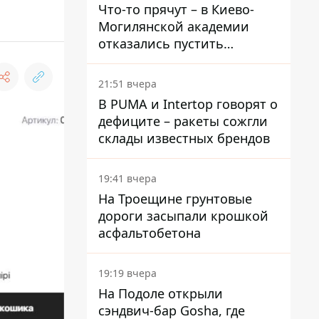
Что-то прячут – в Киево-
Могилянской академии
отказались пустить
комиссию по охране
памятников на территорию
21:51 вчера
В PUMA и Intertop говорят о
дефиците – ракеты сожгли
склады известных брендов
19:41 вчера
На Троещине грунтовые
дороги засыпали крошкой
асфальтобетона
19:19 вчера
На Подоле открыли
сэндвич-бар Gosha, где