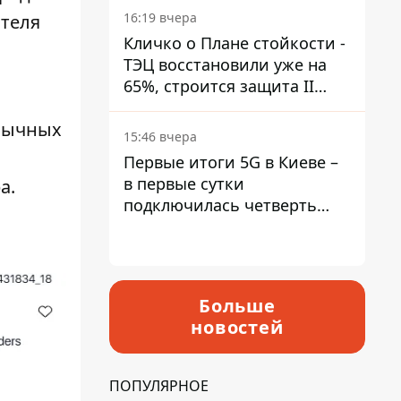
16:19 вчера
ателя
Кличко о Плане стойкости -
ТЭЦ восстановили уже на
65%, строится защита II
уровня
обычных
15:46 вчера
Первые итоги 5G в Киеве –
в первые сутки
а.
подключилась четверть
миллиона абонентов
Больше
новостей
ПОПУЛЯРНОЕ