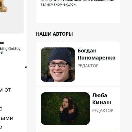
талисманом-акулой.
НАШИ АВТОРЫ
Богдан
Пономаренко
РЕДАКТОР
м от
Люба
Кинаш
ю
РЕДАКТОР
рными
м