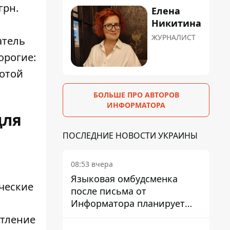
грн.
Елена
Никитина
ЖУРНАЛИСТ
атель
орогие:
лотой
БОЛЬШЕ ПРО АВТОРОВ
ИНФОРМАТОРА
для
ПОСЛЕДНИЕ НОВОСТИ УКРАИНЫ
08:53 вчера
Языковая омбудсменка
ческие
после письма от
Информатора планирует
наказать компанию-
атление
подрядчика ПриватБанка