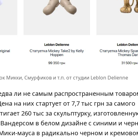
к Микки, Смурфиков и т.п. от студии Leblon Delienne
 едва ли не самым распространенным товаро
ена на них стартует от 7,7 тыс грн за самого
тигает 260 тыс за скульптурку, изготовленну
Вандерсом в белом дизайне с синими и че
 Мики-мауса в радикально черном и кремово