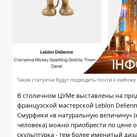
Такие статуэтки будут подходить почти к любому
В столичном ЦУМе выставлены на про
французской мастерской Leblon Delien
Смурфики «в натуральную величину» (н
человека) можно
приобрести по цене о
скульптурка - тем более именитый диз