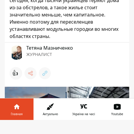
сегодня, когда тысячи украинцев теряют дома
из-за обстрелов, а такое жилье стоит
значительно меньше, чем капитальное.
Именно поэтому для переселенцев
устанавливают модульные городки во многих
областях страны.
Тетяна Мазниченко
ЖУРНАЛИСТ
👍
Главная
Актуально
Україна на часі
Youtube
Информатор в
Скачать
телефоне
👉