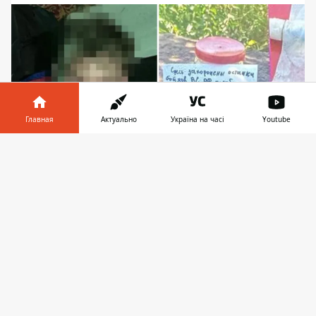
Главная
Актуально
Україна на часі
Youtube
Информатор в
Скачать
телефоне
👉
За работу на врага мужчины получали
денежное вознаграждение
СБУ
задержала под Киевом семью
предателей
- отца и сына – которые
помогали россиянам готовить ракетные
удары по региону. Мужчины передавали
захватчикам данные о базировании Сил
обороны и расположении производства