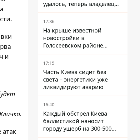
удалось, теперь владелец
да
их просто закроет
сти.
17:36
На крыше известной
овки
новостройки в
Голосеевском районе
ерва
разбивают парк площадью
ч и
в гектар
17:15
Часть Киева сидит без
света – энергетики уже
ликвидируют аварию
будет
16:40
Кличко.
Каждый обстрел Киева
баллистикой наносит
городу ущерб на 300-500
 атак
миллионов - Петр