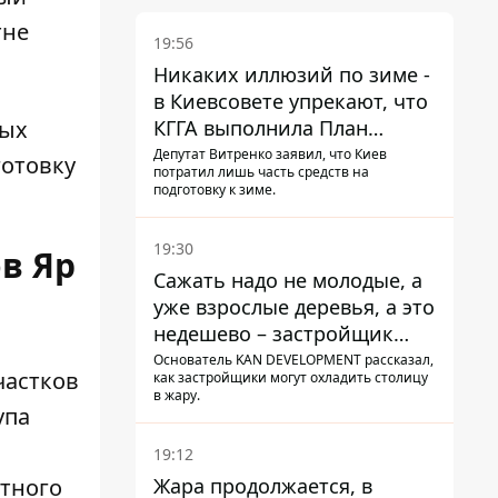
тне
19:56
Никаких иллюзий по зиме -
в Киевсовете упрекают, что
рых
КГГА выполнила План
устойчивости на 20%
Депутат Витренко заявил, что Киев
готовку
потратил лишь часть средств на
подготовку к зиме.
19:30
в Яр
Сажать надо не молодые, а
уже взрослые деревья, а это
недешево – застройщик
Никонов
Основатель KAN DEVELOPMENT рассказал,
частков
как застройщики могут охладить столицу
в жару.
упа
19:12
тного
Жара продолжается, в