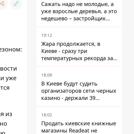
Сажать надо не молодые, а
уже взрослые деревья, а это
недешево – застройщик
Никонов
19:12
Жара продолжается, в
езоном:
Киеве - сразу три
температурных рекорда за
день
ивости
18:08
ки уже
В Киеве будут судить
тся
организаторов сети черных
казино - держали 39
заведений
я из
18:02
но
Продать киевские книжные
магазины Readeat не
ью