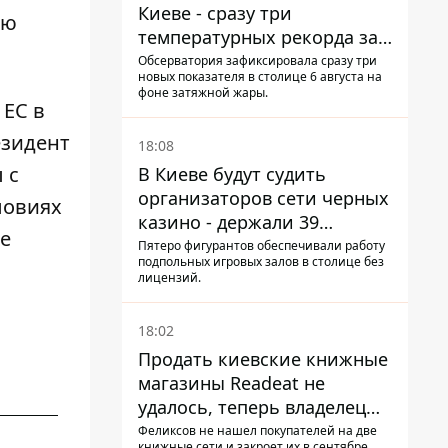
Киеве - сразу три
ью
температурных рекорда за
день
Обсерватория зафиксировала сразу три
новых показателя в столице 6 августа на
фоне затяжной жары.
 ЕС в
езидент
18:08
 с
В Киеве будут судить
организаторов сети черных
ловиях
казино - держали 39
е
заведений
Пятеро фигурантов обеспечивали работу
подпольных игровых залов в столице без
лицензий.
18:02
Продать киевские книжные
магазины Readeat не
удалось, теперь владелец
их просто закроет
Феликсов не нашел покупателей на две
книжные сети и закроет их в сентябре.