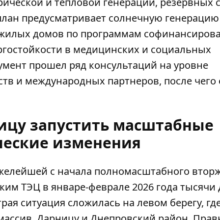
рической и тепловой генерации, резервных 
 план предусматривает солнечную генерацию
 жилых домов по программам софинансирова
ргостойкости в медицинских и социальных
умент прошел ряд консультаций на уровне
тв и международных партнеров, после чего 
лицу запустить масштабные
ческие изменения
тяжелейшей с начала полномасштабного втор
ким ТЭЦ в январе-феврале 2026 года тысячи
трая ситуация сложилась на левом берегу, гд
 массив, Дарницу и Днепровский район. Пра