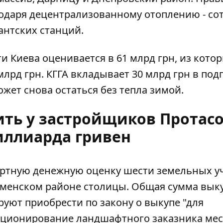
годаря децентрализованному отоплению - со
антских станций.
 Киева оценивается в 61 млрд грн, из кото
лрд грн. КГГА вкладывает 30 млрд грн в под
ожет снова остаться без тепла зимой.
ить у застройщиков Протасо
миллиарда гривен
пертную денежную оценку шести земельных у
ломенском районе столицы. Общая
сумма вык
уют приобрести по закону о выкупе "для
кционирование ландшафтного заказника мес