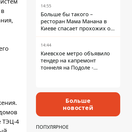
систем
Пантелеев
14:55
 в
Больше бы такого –
ния,
ресторан Мама Манана в
Киеве спасает прохожих от
жары
14:44
его
Киевское метро объявило
тендер на капремонт
тоннеля на Подоле -
продлится почти два года
Больше
жения.
новостей
 домов
е ТЭЦ-4
ПОПУЛЯРНОЕ
вый