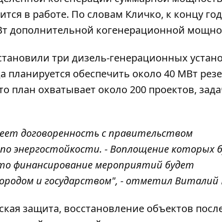
ится в работе. По словам Кличко, к концу го
МВт дополнительной когенерационной мощно
становили три дизель-генерационных устан
а планируется обеспечить около 40 МВт рез
о план охватывает около 200 проектов, зада
меет договоренность с правительством
о энергостойкости. - Воплощение которых 
 что финансирование мероприятий будет
городом и государством", - отметил Виталий 
кая защита, восстановление объектов после