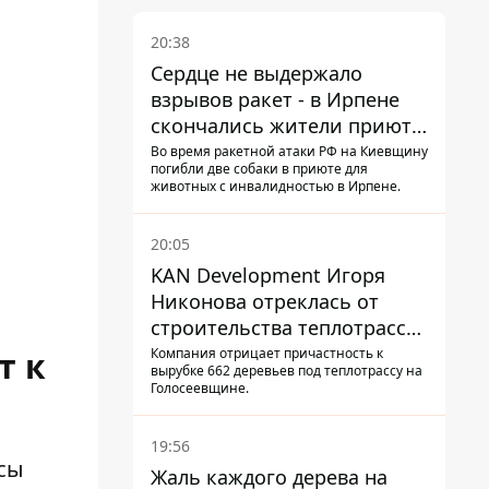
20:38
Сердце не выдержало
взрывов ракет - в Ирпене
скончались жители приюта
для собак с инвалидностью
Во время ракетной атаки РФ на Киевщину
погибли две собаки в приюте для
животных с инвалидностью в Ирпене.
20:05
KAN Development Игоря
Никонова отреклась от
строительства теплотрассы
на Теремках
Компания отрицает причастность к
т к
вырубке 662 деревьев под теплотрассу на
Голосеевщине.
19:56
сы
Жаль каждого дерева на