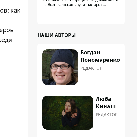
на Вознесенском спуске, которой
ов: как
физически никогда не существовало: под
нее, вероятно, планировали позже
получить "в обслуживание" земельный
участок
деров
НАШИ АВТОРЫ
реди
Богдан
Пономаренко
РЕДАКТОР
Люба
Кинаш
РЕДАКТОР