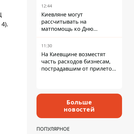
12:44
Ц
Киевляне могут
рассчитывать на
4).
матпомощь ко Дню
независимости - кому ее
дадут
11:30
На Киевщине возместят
часть расходов бизнесам,
пострадавшим от прилетов
ракет
Больше
новостей
ПОПУЛЯРНОЕ