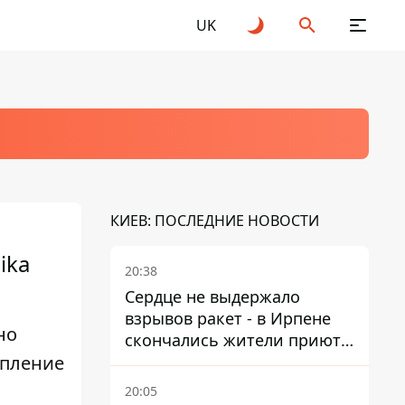
UK
КИЕВ: ПОСЛЕДНИЕ НОВОСТИ
ika
20:38
Сердце не выдержало
взрывов ракет - в Ирпене
но
скончались жители приюта
упление
для собак с инвалидностью
20:05