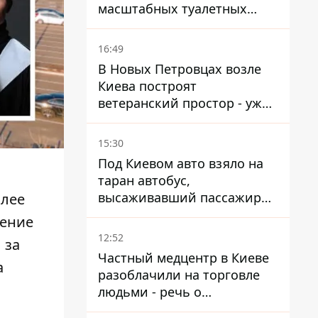
масштабных туалетных
схем с фиктивным домом
16:49
В Новых Петровцах возле
Киева построят
ветеранский простор - уже
нашли проектанта
15:30
Под Киевом авто взяло на
таран автобус,
высаживавший пассажиров
олее
на остановке - пассажир в
ление
больнице
12:52
 за
Частный медцентр в Киеве
а
разоблачили на торговле
людьми - речь о
суррогатном материнстве