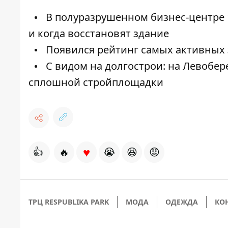
В полуразрушенном бизнес-центре 1
и когда восстановят здание
Появился рейтинг самых активных з
С видом на долгострои: на Левобе
сплошной стройплощадки
♥
👍
🔥
😭
😆
😡
ТРЦ RESPUBLIKA PARK
МОДА
ОДЕЖДА
КО