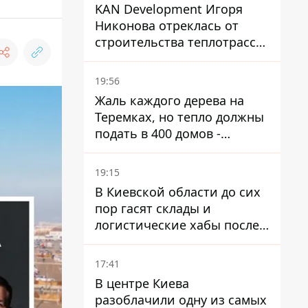
KAN Development Игоря
Никонова отреклась от
строительства теплотрассы
на Теремках
19:56
Жаль каждого дерева на
Теремках, но тепло должны
подать в 400 домов -
депутат Киевсовета
19:15
В Киевской области до сих
пор гасят склады и
логистические хабы после
прилетов ракет - ГСЧС
17:41
В центре Киева
разоблачили одну из самых