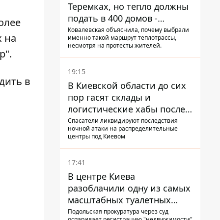
Теремках, но тепло должны
подать в 400 домов -
олее
депутат Киевсовета
Ковалевская объяснила, почему выбрали
х на
именно такой маршрут теплотрассы,
несмотря на протесты жителей.
р".
19:15
одить в
В Киевской области до сих
пор гасят склады и
логистические хабы после
прилетов ракет - ГСЧС
Спасатели ликвидируют последствия
ночной атаки на распределительные
центры под Киевом
17:41
В центре Киева
разоблачили одну из самых
масштабных туалетных
схем с фиктивным домом
Подольская прокуратура через суд
оспаривает регистрацию "недвижимости"