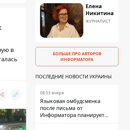
Елена
Никитина
ЖУРНАЛИСТ
к
рую в
БОЛЬШЕ ПРО АВТОРОВ
галась
ИНФОРМАТОРА
ПОСЛЕДНИЕ НОВОСТИ УКРАИНЫ
08:53 вчера
Языковая омбудсменка
после письма от
Информатора планирует
наказать компанию-
подрядчика ПриватБанка