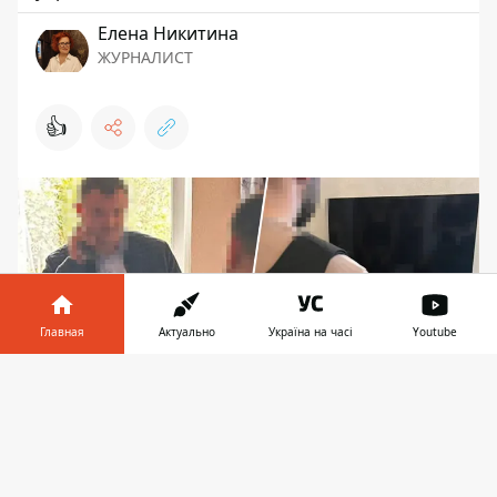
Елена Никитина
ЖУРНАЛИСТ
👍
Главная
Актуально
Україна на часі
Youtube
Информатор в
Скачать
телефоне
👉
Сейчас четверо из пяти подозреваемых
находятся под стражей