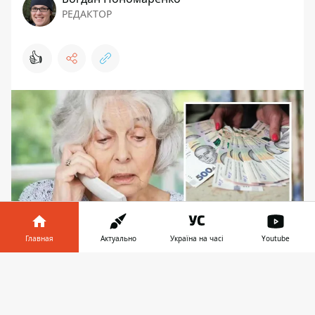
РЕДАКТОР
👍
Главная
Актуально
Україна на часі
Youtube
Женщина поняла, что ее обманули, только
Информатор в
Скачать
после того, как успокоилась и связалась с
телефоне
👉
родными