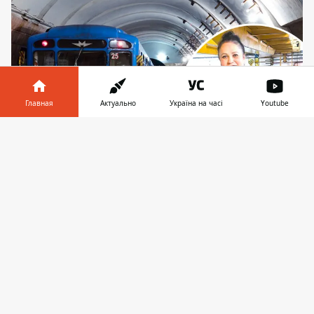
Главная
Актуально
Україна на часі
Youtube
Информатор в
Скачать
телефоне
👉
Пани Валентина стала лицом рекламной
кампании по поиску специалистов
Когда на критически важном предприятии
дефицит кадров, для их привлечения все
уместны. Наверное, Валентина, что уже
почти 40 лет работает в
метро
машинисткой грузового крана, и
представить не могла, что когда-нибудь ее
покажут «на весь Facebook», однако