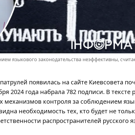
ием языкового законодательства неэффективны, счита
патрулей появилась на сайте Киевсовета по
бря 2024 года набрала 782 подписи. В тексте 
х механизмов контроля
за соблюдением язы
видна необходимость тех, кто будет не толь
ветственности распространителей русского я