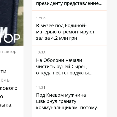
президенту представление
на увольнение властелина
Троещины Бахматова
13:06
В музее под Родиной-
матерью отремонтируют
зал за 4,2 млн грн
ет автор
12:38
На Оболони начали
чистить ручей Сырец,
чти
откуда нефтепродукты
попадали в озера
речь
кового
11:21
Под Киевом мужчина
ко
швырнул гранату
зыка.
коммунальщикам, потому
что не хотел платить по