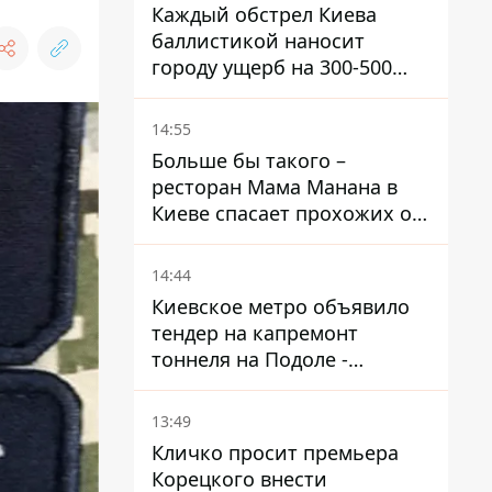
Каждый обстрел Киева
баллистикой наносит
городу ущерб на 300-500
миллионов - Петр
Пантелеев
14:55
Больше бы такого –
ресторан Мама Манана в
Киеве спасает прохожих от
жары
14:44
Киевское метро объявило
тендер на капремонт
тоннеля на Подоле -
продлится почти два года
13:49
Кличко просит премьера
Корецкого внести