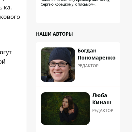
Троещины Бахматова
Сергею Корецкому, с письмом-
ыка.
предложением об увольнении
председателя Деснянской РГА Максима
ыкового
Бахматова
НАШИ АВТОРЫ
Богдан
огут
Пономаренко
ой
РЕДАКТОР
Люба
Кинаш
РЕДАКТОР