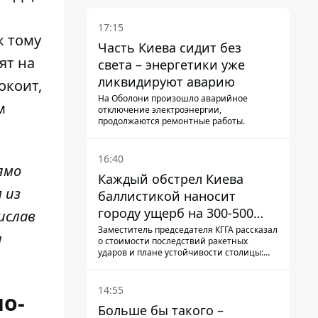
17:15
к тому
Часть Киева сидит без
ят на
света – энергетики уже
ликвидируют аварию
окоит,
На Оболони произошло аварийное
м
отключение электроэнергии,
продолжаются ремонтные работы.
16:40
ямо
Каждый обстрел Киева
 из
баллистикой наносит
городу ущерб на 300-500
ислав
миллионов - Петр
Заместитель председателя КГГА рассказал
я
о стоимости последствий ракетных
Пантелеев
ударов и плане устойчивости столицы:
часть средств на подготовку к зиме город
еще не нашел, а каждый обстрел
вымывает из казны города еще больше
14:55
о-
средств
Больше бы такого –