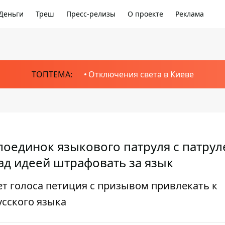
Деньги
Треш
Пресс-релизы
О проекте
Реклама
ТОПТЕМА:
Отключения света в Киеве
поединок языкового патруля с патру
д идеей штрафовать за язык
т голоса петиция с призывом привлекать к
усского языка