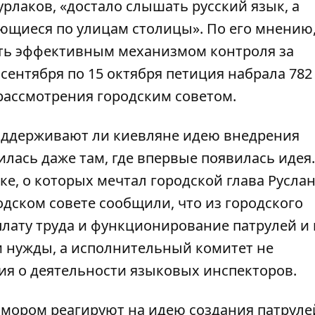
рлаков, «достало слышать русский язык, а
яющиеся по улицам столицы». По его мнению
ть эффективным механизмом контроля за
 сентября по 15 октября петиция набрала 782
рассмотрения городским советом.
поддерживают ли киевляне идею внедрения
илась даже там, где впервые появилась идея.
е, о которых мечтал городской глава Русла
одском совете сообщили, что из городского
плату труда и функционирование патрулей и 
 нужды, а исполнительный комитет не
ия о деятельности языковых инспекторов.
мором реагируют на идею создания патрулей