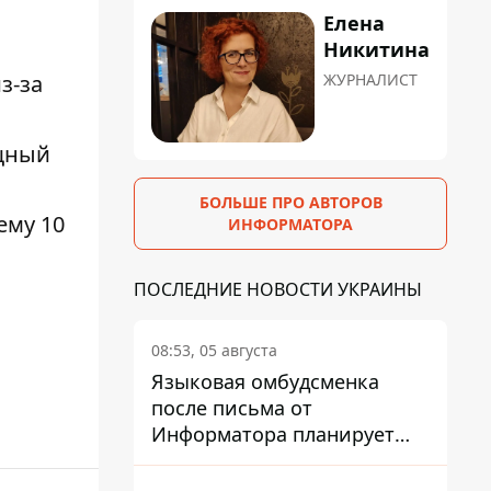
Елена
Никитина
ЖУРНАЛИСТ
з-за
ощный
БОЛЬШЕ ПРО АВТОРОВ
ему 10
ИНФОРМАТОРА
ПОСЛЕДНИЕ НОВОСТИ УКРАИНЫ
08:53, 05 августа
Языковая омбудсменка
после письма от
Информатора планирует
наказать компанию-
подрядчика ПриватБанка