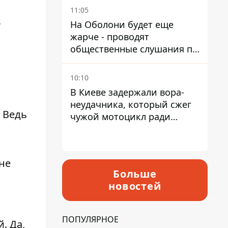
квитанциям
11:05
,
На Оболони будет еще
жарче - проводят
общественные слушания по
поводу храма УГКЦ на
Северной
10:10
В Киеве задержали вора-
неудачника, который сжег
 Ведь
чужой мотоцикл ради
содержимого багажника
н
не
Больше
новостей
ПОПУЛЯРНОЕ
. Да,