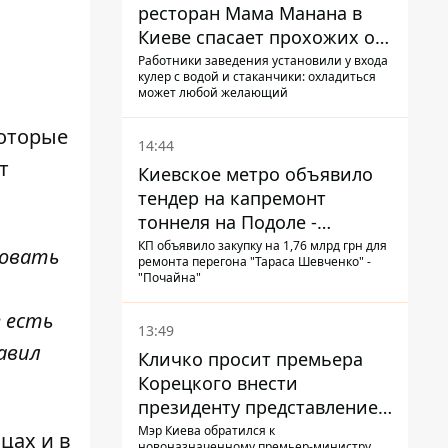
ресторан Мама Манана в
Киеве спасает прохожих от
жары
Работники заведения установили у входа
кулер с водой и стаканчики: охладиться
может любой желающий
которые
14:44
т
Киевское метро объявило
тендер на капремонт
тоннеля на Подоле -
продлится почти два года
КП объявило закупку на 1,76 млрд грн для
ровать
ремонта перегона "Тараса Шевченко" -
"Почайна"
 есть
13:49
авил
Кличко просит премьера
Корецкого внести
президенту представление
на увольнение властелина
Мэр Киева обратился к
цах и в
новоназначенному премьер-министру,