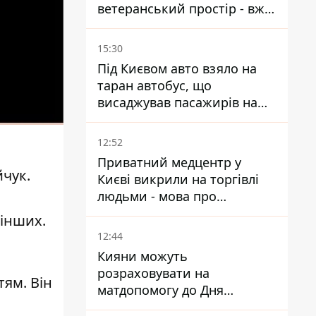
ветеранський простір - вже
знайшли проєктанта
15:30
Під Києвом авто взяло на
таран автобус, що
висаджував пасажирів на
зупинці - пасажирка в
лікарні
12:52
Приватний медцентр у
йчук.
Києві викрили на торгівлі
людьми - мова про
.
сурогатне материнство
 інших.
12:44
Кияни можуть
розраховувати на
тям. Він
матдопомогу до Дня
незалежності - кому її