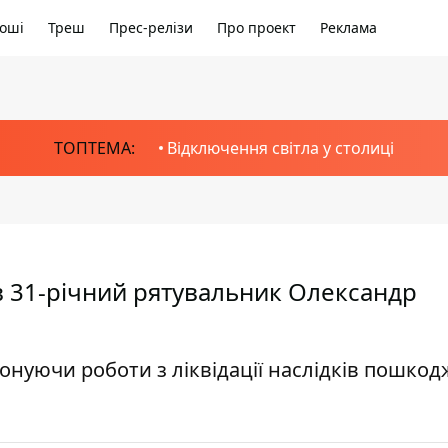
оші
Треш
Прес-релізи
Про проект
Реклама
ТОПТЕМА:
Відключення світла у столиці
нув 31-річний рятувальник Олександр
иконуючи роботи з ліквідації наслідків пошко