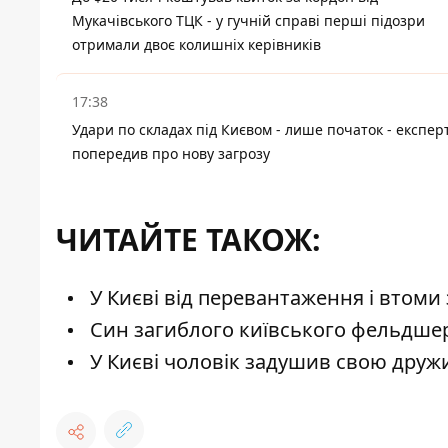
Мукачівського ТЦК - у гучній справі перші підозри
отримали двоє колишніх керівників
17:38
Удари по складах під Києвом - лише початок - експер
попередив про нову загрозу
ЧИТАЙТЕ ТАКОЖ:
У Києві від перевантаження і втоми 
Син загиблого київського фельдшер
У Києві чоловік задушив свою друж