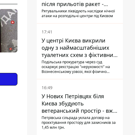
після прильотів ракет -
ДСНС
Рятувальники ліквідують наслідки нічної
атаки на розподільчі центри під Києвом
17:41
У центрі Києва викрили
одну з наймасштабніших
туалетних схем з фіктивним
будинком
Подільська прокуратура через суд
оскаржує реєстрацію "нерухомості" на
Вознесенському узвозі, якої фізично
ніколи не існувало: під неї, ймовірно,
планували пізніше отримати "в
обслуговування" земельну ділянку
16:49
У Нових Петрівцях біля
Києва збудують
ветеранський простір - вже
знайшли проєктанта
Петрівська сільрада уклала договір на
проєктування простору для захисників за
1,45 млн грн.