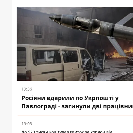
19:36
Росіяни вдарили по Укрпошті у
Павлограді - загинули дві працівни
19:03
До $20 тисяч коштував квиток за кордон від