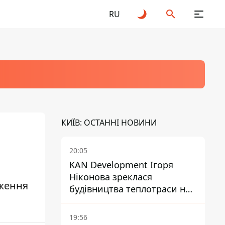
RU
КИЇВ: ОСТАННІ НОВИНИ
20:05
KAN Development Ігоря
Ніконова зреклася
дження
будівництва теплотраси на
Теремках
19:56