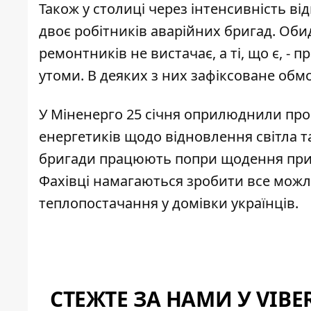
Також у столиці через інтенсивність в
двоє робітників
аварійних бригад. Оби
ремонтників не вистачає, а ті, що є, - 
утоми. В деяких з них зафіксоване об
У Міненерго 25 січня оприлюднили про
енергетиків
щодо відновлення світла та
бригади працюють попри щодення прильо
Фахівці намагаються зробити все можл
теплопостачання у домівки українців.
СТЕЖТЕ ЗА НАМИ У VIBE