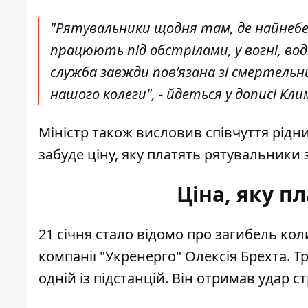
"Рятувальники щодня там, де найнебез
працюють під обстрілами, у вогні, во
служба завжди пов’язана зі смертельн
нашого колеги", - йдеться у дописі Кли
Міністр також висловив співчуття рідн
забуде ціну, яку платять рятувальники
Ціна, яку п
21 січня стало відомо про загибель кол
компанії "Укренерго"
Олексія Брехта
. Т
одній із підстанцій. Він отримав удар с