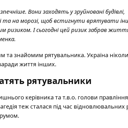
печніше. Вони заходять у зруйновані будівлі,
ді та на морозі, щоб встигнути врятувати ін
им ризиком. І сьогодні цей ризик забрав житт
менка.
им та знайомим рятувальника. Україна ніколи
 заради життя інших.
латять рятувальники
ишнього керівника та т.в.о. голови правління
рагедія теж сталася під час відновлювальних 
трумом.