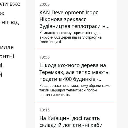
рли вже
20:05
KAN Development Ігоря
я:
Ніконова зреклася
ніг від
будівництва теплотраси на
Теремках
Компанія заперечує причетність до
вирубки 662 дерев під теплотрасу на
Голосіївщині.
силля
онтні
19:56
і.
Шкода кожного дерева на
Теремках, але тепло мають
й
подати в 400 будинків -
депутатка Київради
Ковалевська пояснила, чому обрали саме
такий маршрут теплотраси попри
протести жителів.
19:15
На Київщині досі гасять
склади й логістичні хаби