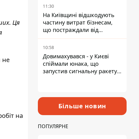
дадуть
11:30
На Київщині відшкодують
ших. Ця
частину витрат бізнесам,
що постраждали від
я
прильотів ракет
10:58
Довимахувався - у Києві
 не
спіймали юнака, що
запустив сигнальну ракету,
аби потішити дівчат
Більше новин
робіт на
ПОПУЛЯРНЕ