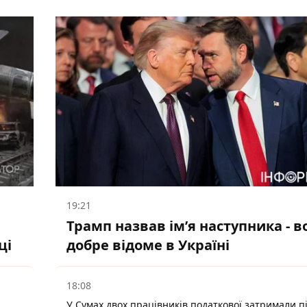
19:21
Трамп назвав імʼя наступника - в
ці
добре відоме в Україні
18:08
У Сумах двох працівників податкової затримали п