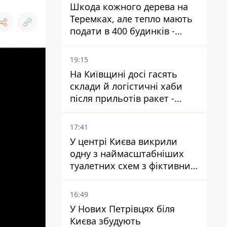
Шкода кожного дерева на
Теремках, але тепло мають
подати в 400 будинків -
депутатка Київради
19:15
На Київщині досі гасять
склади й логістичні хаби
після прильотів ракет -
ДСНС
17:41
У центрі Києва викрили
одну з наймасштабніших
туалетних схем з фіктивним
будинком
16:49
У Нових Петрівцях біля
Києва збудують