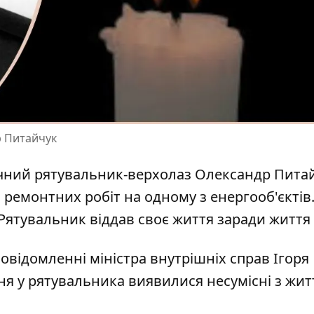
р Питайчук
-річний рятувальник-верхолаз Олександр Пита
м
ремонтних робіт
на одному з енергооб'єктів
 Рятувальник віддав своє життя заради життя
овідомленні міністра внутрішніх справ Ігоря
я у рятувальника виявилися несумісні з жит