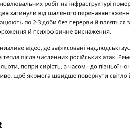
ідновлювальних робіт на інфраструктурі
поме
два загинули від шаленого перенавантаженн
працюють по 2-3 доби без перерви й валяться з 
мороження й психофізичне виснаження.
низливе відео, де зафіксовані
надлюдські зу
 тепла після численних російських атак. Рем
ти, попри сирість, а часом - до пізньої ноч
иве, щоб якомога швидше повернути світло 
R