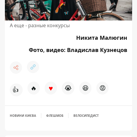
А еще - разные конкурсы
Никита Малюгин
Фото, видео: Владислав Кузнецов
♥
🔥
😭
😆
😡
👍
НОВИНИ КИЄВА
ФЛЕШМОБ
ВЕЛОСИПЕДИСТ