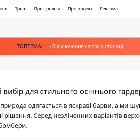
оші
Треш
Прес-релізи
Про проект
Реклама
ТОПТЕМА:
Відключення світла у столиці
 вибір для стильного осіннього гард
 природа одягається в яскраві барви, а ми шу
ьні рішення. Серед незліченних варіантів вер
 бомбери.