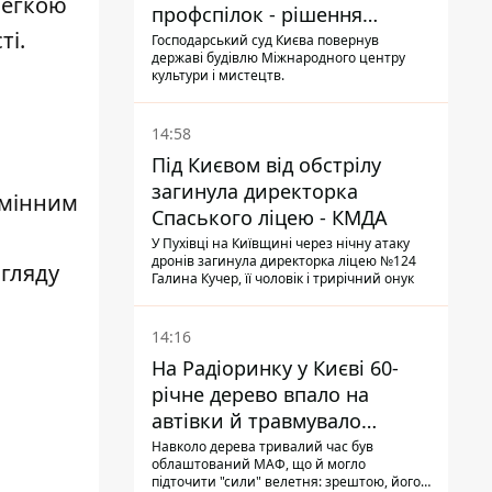
легкою
профспілок - рішення
ті.
Господарського суду
Господарський суд Києва повернув
державі будівлю Міжнародного центру
культури і мистецтв.
14:58
Під Києвом від обстрілу
загинула директорка
амінним
Спаського ліцею - КМДА
У Пухівці на Київщині через нічну атаку
дронів загинула директорка ліцею №124
гляду
Галина Кучер, її чоловік і трирічний онук
14:16
На Радіоринку у Києві 60-
річне дерево впало на
автівки й травмувало
людину - подробиці
Навколо дерева тривалий час був
облаштований МАФ, що й могло
підточити "сили" велетня: зрештою, його