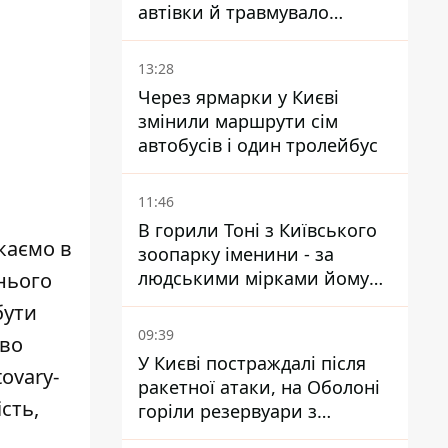
автівки й травмувало
людину - подробиці
13:28
Через ярмарки у Києві
змінили маршрути сім
автобусів і один тролейбус
11:46
В горили Тоні з Київського
каємо в
зоопарку іменини - за
людськими мірками йому
хнього
вже понад 90 років
бути
09:39
иво
У Києві постраждалі після
tovary-
ракетної атаки, на Оболоні
ість,
горіли резервуари з
паливом