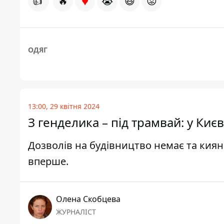
♥
👍
🔥
😭
😆
😡
ОДЯГ
13:00, 29 квітня 2024
З генделика – під трамвай: у Киє
Дозволів на будівництво немає та кия
вперше.
Олена Скобцева
ЖУРНАЛІСТ