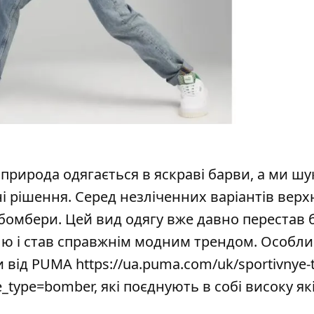
 природа одягається в яскраві барви, а ми шу
ьні рішення. Серед незліченних варіантів вер
бомбери. Цей вид одягу вже давно перестав 
ю і став справжнім модним трендом. Особл
ри від PUMA
https://ua.puma.com/uk/sportivnye-
le_type=bomber
, які поєднують в собі високу як