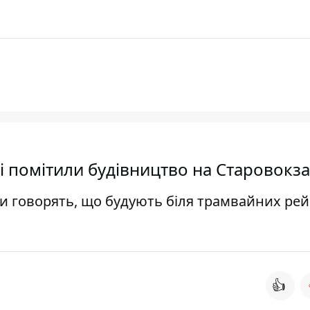
ві помітили будівництво на Старовокз
ни говорять, що будують біля трамвайних рей
👍