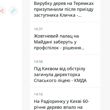
Вирубку дерев на Теремках
призупинили після приїзду
заступника Кличка -
почався діалог
16:37
Жовтневий палац на
Майдані заберуть у
профспілок - рішення
Господарського суду
14:58
Під Києвом від обстрілу
загинула директорка
Спаського ліцею - КМДА
14:16
На Радіоринку у Києві 60-
річне дерево впало на