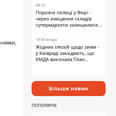
08:23
Порожні полиці у Форі -
через знищення складів
супермаркети залишилися
без асортименту
19:56 вчора
княми,
Жодних ілюзій щодо зими -
у Київраді закидають, що
КМДА виконала План
стійкості на 20%
Більше новин
ПОПУЛЯРНЕ