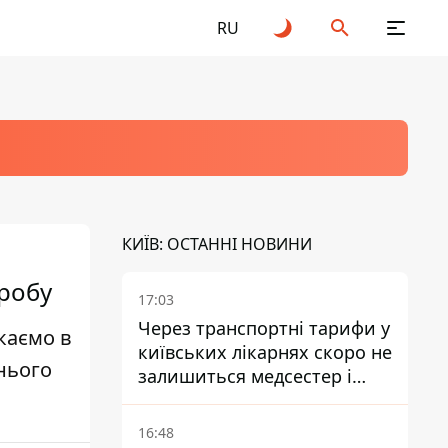
RU
КИЇВ: ОСТАННІ НОВИНИ
еробу
17:03
Через транспортні тарифи у
каємо в
київських лікарнях скоро не
хнього
залишиться медсестер і
санітарок - професор
Голубовська
16:48