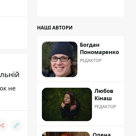
коренева система не витримала, і стовбур
перекрив проїжджу частину вулиці
НАШІ АВТОРИ
Богдан
Пономаренко
РЕДАКТОР
альній
ок не
Любов
Кінаш
РЕДАКТОР
Олена