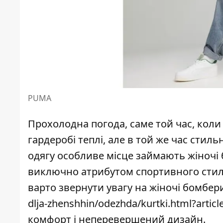
PUMA
Прохолодна погода, саме той час, коли
гардеробі теплі, але в той же час стил
одягу особливе місце займають жіночі 
виключно атрибутом спортивного стил
варто звернути увагу на жіночі бомбе
dlja-zhenshhin/odezhda/kurtki.html?artic
комфорт і неперевершений дизайн.