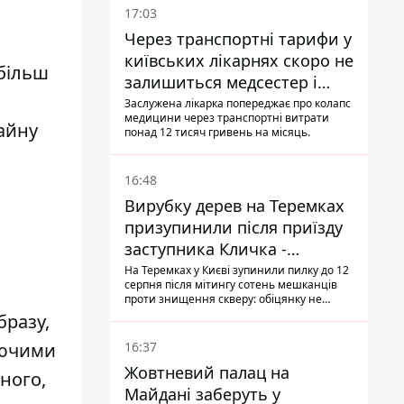
17:03
Через транспортні тарифи у
київських лікарнях скоро не
 більш
залишиться медсестер і
санітарок - професор
Заслужена лікарка попереджає про колапс
медицини через транспортні витрати
Голубовська
айну
понад 12 тисяч гривень на місяць.
16:48
Вирубку дерев на Теремках
призупинили після приїзду
заступника Кличка -
почався діалог
На Теремках у Києві зупинили пилку до 12
серпня після мітингу сотень мешканців
проти знищення скверу: обіцянку не
поновлювати роботи дав особисто
бразу,
заступник Кличка, Петро Пантелеєв, що
прибув налагодити комунікацію
16:37
уючими
Жовтневий палац на
ного,
Майдані заберуть у