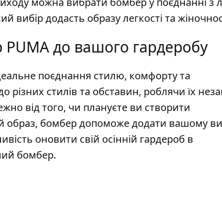
 виходу можна вибрати бомбер у поєднанні з 
ий вибір додасть образу легкості та жіночнос
р PUMA до вашого гардеробу
ідеальне поєднання стилю, комфорту та
до різних стилів та обставин, роблячи їх нез
жно від того, чи плануєте ви створити
ій образ, бомбер допоможе додати вашому ви
ивість оновити свій осінній гардероб в
ний бомбер.