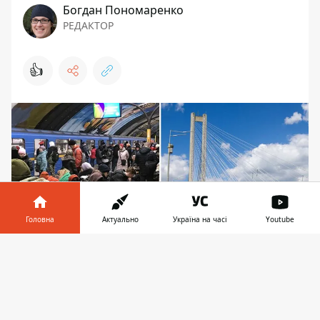
Богдан Пономаренко
РЕДАКТОР
👍
Головна
Актуально
Україна на часі
Youtube
Інформатор у
Завантажити
телефоні
👉
Кияни, що втомилися чекати відбою тривоги на
платформі, готові рушати мостом пішки