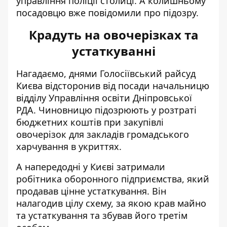
управління поліції столиці. А колишньому
посадовцю вже повідомили про підозру.
Крадуть на овочерізках та
устаткуванні
Нагадаємо, днями Голосіївський райсуд
Києва відсторонив від посади начальницю
відділу Управління освіти Дніпровської
РДА. Чиновницю підозрюють у розтраті
бюджетних коштів при
закупівлі
овочерізок для закладів громадського
харчування
в укриттях.
А напередодні у Києві
затримали
робітника оборонного підприємства
, який
продавав цінне устаткування. Він
налагодив цілу схему, за якою крав майно
та устаткування та збував його третім